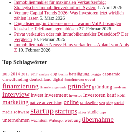
Immobilienmakler für maximalen Verkaufserfolg:
Strategischer Immobilienverkauf mit System
1. April 2026
Venture Capital Trends 2026: Was Investoren jetzt wirklich
zählen lassen
5. März 2026
Digitalisierung in Unternehmen – warum VoIP-Lösungen
klassische Telefonanlagen ablösen
27. Februar 2026
Privat verkaufen oder mit Immobilienmakler Düsseldorf? Der
Vergleich
10. Februar 2026
Immobilienmakler Neuss: Haus verkaufen – Ablauf von A bis
Z
10. Februar 2026
Top Schlagwörter
app
2014
beteiligung
capnamic
2013
2015
analyse
berlin
blogger
2017
crowdfunding
deutschland
event
digital
digitalisierung
gründer
finanzierung
gründung
finanzierungsrunde
insolvenz
interview
invest
investment
Investoren
kauf
köln
Investor
marketing
online
rankseller
native advertising
seo
social
shop
startup
startups
studie
software
media
ströer
tipps
übernahme
unternehmen
werbung
wachstum
Werbespot