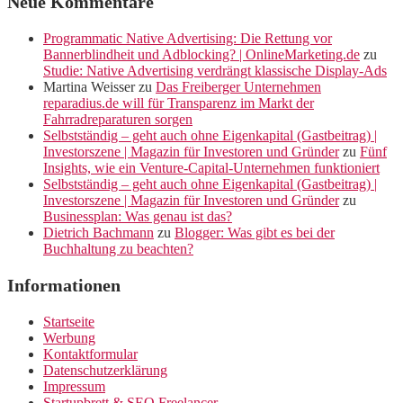
Neue Kommentare
Programmatic Native Advertising: Die Rettung vor
Bannerblindheit und Adblocking? | OnlineMarketing.de
zu
Studie: Native Advertising verdrängt klassische Display-Ads
Martina Weisser
zu
Das Freiberger Unternehmen
reparadius.de will für Transparenz im Markt der
Fahrradreparaturen sorgen
Selbstständig – geht auch ohne Eigenkapital (Gastbeitrag) |
Investorszene | Magazin für Investoren und Gründer
zu
Fünf
Insights, wie ein Venture-Capital-Unternehmen funktioniert
Selbstständig – geht auch ohne Eigenkapital (Gastbeitrag) |
Investorszene | Magazin für Investoren und Gründer
zu
Businessplan: Was genau ist das?
Dietrich Bachmann
zu
Blogger: Was gibt es bei der
Buchhaltung zu beachten?
Informationen
Startseite
Werbung
Kontaktformular
Datenschutzerklärung
Impressum
Startupbrett & SEO Freelancer