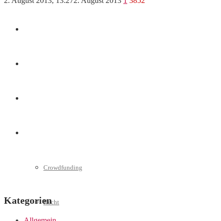
2. August 2013, 13:27
2. August 2013
1
3852
Marketing
Interviews
Videos
Weitere
Crowdfunding
Kategorien
Recht
Allgemein