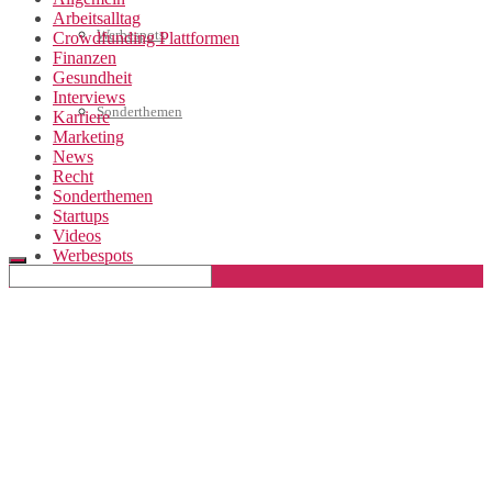
Arbeitsalltag
Werbespots
Crowdfunding Plattformen
Finanzen
Gesundheit
Interviews
Sonderthemen
Karriere
Marketing
News
Recht
Geschäftskonto eröffnen
Sonderthemen
Startups
Videos
Werbespots