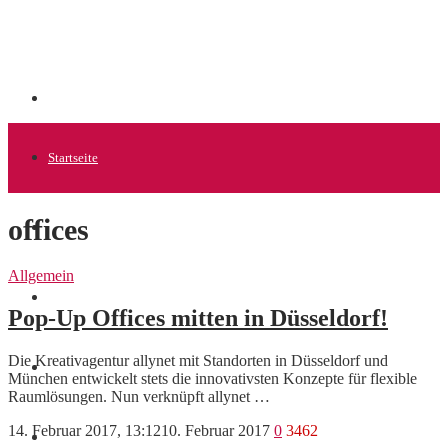
Startseite
offices
Allgemein
Allgemein
Startups
Pop-Up Offices mitten in Düsseldorf!
Die Kreativagentur allynet mit Standorten in Düsseldorf und
News
München entwickelt stets die innovativsten Konzepte für flexible
Raumlösungen. Nun verknüpft allynet …
14. Februar 2017, 13:12
10. Februar 2017
0
3462
Finanzen