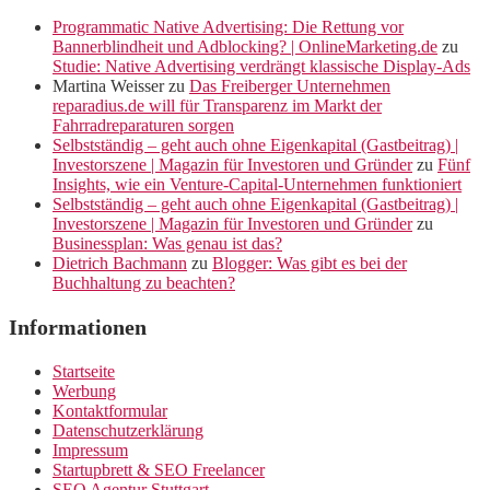
Programmatic Native Advertising: Die Rettung vor
Bannerblindheit und Adblocking? | OnlineMarketing.de
zu
Studie: Native Advertising verdrängt klassische Display-Ads
Martina Weisser
zu
Das Freiberger Unternehmen
reparadius.de will für Transparenz im Markt der
Fahrradreparaturen sorgen
Selbstständig – geht auch ohne Eigenkapital (Gastbeitrag) |
Investorszene | Magazin für Investoren und Gründer
zu
Fünf
Insights, wie ein Venture-Capital-Unternehmen funktioniert
Selbstständig – geht auch ohne Eigenkapital (Gastbeitrag) |
Investorszene | Magazin für Investoren und Gründer
zu
Businessplan: Was genau ist das?
Dietrich Bachmann
zu
Blogger: Was gibt es bei der
Buchhaltung zu beachten?
Informationen
Startseite
Werbung
Kontaktformular
Datenschutzerklärung
Impressum
Startupbrett & SEO Freelancer
SEO Agentur Stuttgart