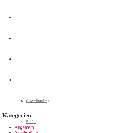
Marketing
Interviews
Videos
Weitere
Crowdfunding
Kategorien
Recht
Allgemein
Arbeitsalltag