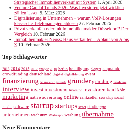
Strategischer Immobilienverkauf mit System
1. April 2026
Venture Capital Trends 2026: Was Investoren jetzt wirklich
zählen lassen
5. März 2026
Digitalisierung in Unternehmen – warum VoIP-Lösungen
klassische Telefonanlagen ablösen
27. Februar 2026
Privat verkaufen oder mit Immobilienmakler Düsseldorf? Der
Vergleich
10. Februar 2026
Immobilienmakler Neuss: Haus verkaufen – Ablauf von A bis
Z
10. Februar 2026
Top Schlagwörter
app
2014
beteiligung
capnamic
2013
2015
analyse
berlin
blogger
2017
crowdfunding
deutschland
event
digital
digitalisierung
gründer
finanzierung
gründung
finanzierungsrunde
insolvenz
interview
invest
investment
Investoren
kauf
köln
Investor
marketing
online
rankseller
native advertising
seo
social
shop
startup
startups
studie
software
media
ströer
tipps
übernahme
unternehmen
werbung
wachstum
Werbespot
Neue Kommentare