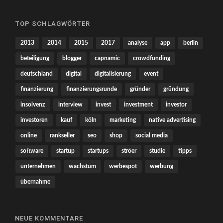
TOP SCHLAGWÖRTER
2013
2014
2015
2017
analyse
app
berlin
beteiligung
blogger
capnamic
crowdfunding
deutschland
digital
digitalisierung
event
finanzierung
finanzierungsrunde
gründer
gründung
insolvenz
interview
invest
investment
investor
investoren
kauf
köln
marketing
native advertising
online
rankseller
seo
shop
social media
software
startup
startups
ströer
studie
tipps
unternehmen
wachstum
werbespot
werbung
übernahme
NEUE KOMMENTARE