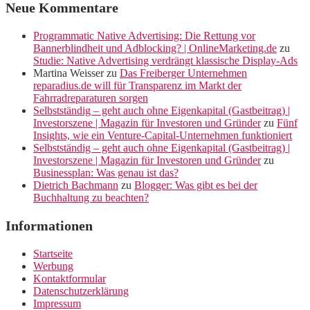
Neue Kommentare
Programmatic Native Advertising: Die Rettung vor
Bannerblindheit und Adblocking? | OnlineMarketing.de
zu
Studie: Native Advertising verdrängt klassische Display-Ads
Martina Weisser
zu
Das Freiberger Unternehmen
reparadius.de will für Transparenz im Markt der
Fahrradreparaturen sorgen
Selbstständig – geht auch ohne Eigenkapital (Gastbeitrag) |
Investorszene | Magazin für Investoren und Gründer
zu
Fünf
Insights, wie ein Venture-Capital-Unternehmen funktioniert
Selbstständig – geht auch ohne Eigenkapital (Gastbeitrag) |
Investorszene | Magazin für Investoren und Gründer
zu
Businessplan: Was genau ist das?
Dietrich Bachmann
zu
Blogger: Was gibt es bei der
Buchhaltung zu beachten?
Informationen
Startseite
Werbung
Kontaktformular
Datenschutzerklärung
Impressum