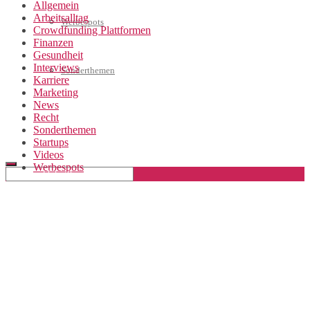
Allgemein
Arbeitsalltag
Werbespots
Crowdfunding Plattformen
Finanzen
Gesundheit
Interviews
Sonderthemen
Karriere
Marketing
News
Recht
Geschäftskonto eröffnen
Sonderthemen
Startups
Videos
Werbespots