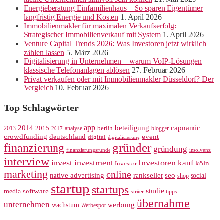
Energieberatung Einfamilienhaus – So sparen Eigentümer
langfristig Energie und Kosten
1. April 2026
Immobilienmakler für maximalen Verkaufserfolg:
Strategischer Immobilienverkauf mit System
1. April 2026
Venture Capital Trends 2026: Was Investoren jetzt wirklich
zählen lassen
5. März 2026
Digitalisierung in Unternehmen – warum VoIP-Lösungen
klassische Telefonanlagen ablösen
27. Februar 2026
Privat verkaufen oder mit Immobilienmakler Düsseldorf? Der
Vergleich
10. Februar 2026
Top Schlagwörter
app
2014
beteiligung
capnamic
2013
2015
analyse
berlin
blogger
2017
crowdfunding
deutschland
event
digital
digitalisierung
gründer
finanzierung
gründung
finanzierungsrunde
insolvenz
interview
invest
investment
Investoren
kauf
köln
Investor
marketing
online
rankseller
native advertising
seo
social
shop
startup
startups
studie
software
media
ströer
tipps
übernahme
unternehmen
werbung
wachstum
Werbespot