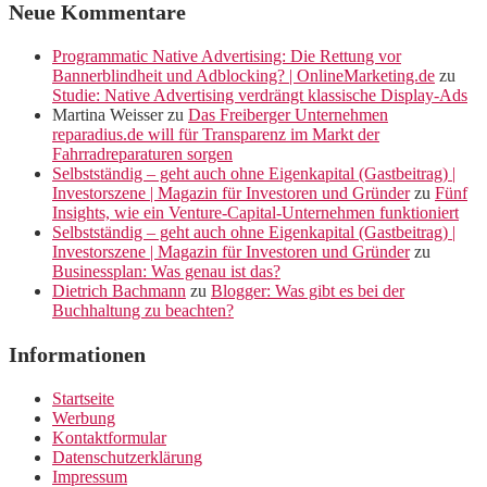
Neue Kommentare
Programmatic Native Advertising: Die Rettung vor
Bannerblindheit und Adblocking? | OnlineMarketing.de
zu
Studie: Native Advertising verdrängt klassische Display-Ads
Martina Weisser
zu
Das Freiberger Unternehmen
reparadius.de will für Transparenz im Markt der
Fahrradreparaturen sorgen
Selbstständig – geht auch ohne Eigenkapital (Gastbeitrag) |
Investorszene | Magazin für Investoren und Gründer
zu
Fünf
Insights, wie ein Venture-Capital-Unternehmen funktioniert
Selbstständig – geht auch ohne Eigenkapital (Gastbeitrag) |
Investorszene | Magazin für Investoren und Gründer
zu
Businessplan: Was genau ist das?
Dietrich Bachmann
zu
Blogger: Was gibt es bei der
Buchhaltung zu beachten?
Informationen
Startseite
Werbung
Kontaktformular
Datenschutzerklärung
Impressum