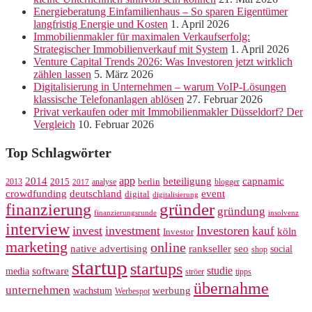
Energieberatung Einfamilienhaus – So sparen Eigentümer
langfristig Energie und Kosten
1. April 2026
Immobilienmakler für maximalen Verkaufserfolg:
Strategischer Immobilienverkauf mit System
1. April 2026
Venture Capital Trends 2026: Was Investoren jetzt wirklich
zählen lassen
5. März 2026
Digitalisierung in Unternehmen – warum VoIP-Lösungen
klassische Telefonanlagen ablösen
27. Februar 2026
Privat verkaufen oder mit Immobilienmakler Düsseldorf? Der
Vergleich
10. Februar 2026
Top Schlagwörter
app
2014
beteiligung
capnamic
2013
2015
analyse
berlin
blogger
2017
crowdfunding
deutschland
event
digital
digitalisierung
gründer
finanzierung
gründung
finanzierungsrunde
insolvenz
interview
invest
investment
Investoren
kauf
köln
Investor
marketing
online
rankseller
native advertising
seo
social
shop
startup
startups
studie
software
media
ströer
tipps
übernahme
unternehmen
werbung
wachstum
Werbespot