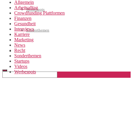
Allgemein
Arbeitsalltag
Werbespots
Crowdfunding Plattformen
Finanzen
Gesundheit
Interviews
Sonderthemen
Karriere
Marketing
News
Recht
Geschäftskonto eröffnen
Sonderthemen
Startups
Videos
Werbespots