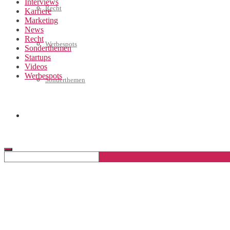
Interviews
Recht
Karriere
Marketing
News
Recht
Werbespots
Sonderthemen
Startups
Videos
Werbespots
Sonderthemen
Geschäftskonto eröffnen