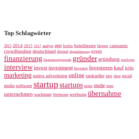
Top Schlagwörter
app
2014
beteiligung
capnamic
2013
2015
analyse
berlin
blogger
2017
crowdfunding
deutschland
event
digital
digitalisierung
gründer
finanzierung
gründung
finanzierungsrunde
insolvenz
interview
invest
investment
Investoren
kauf
köln
Investor
marketing
online
rankseller
native advertising
seo
social
shop
startup
startups
studie
software
media
ströer
tipps
übernahme
unternehmen
werbung
wachstum
Werbespot