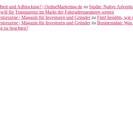
dheit und Adblocking? | OnlineMarketing.de
zu
Studie: Native Adverti
will für Transparenz im Markt der Fahrradreparaturen sorgen
vestorszene | Magazin für Investoren und Gründer
zu
Fünf Insights, wie
vestorszene | Magazin für Investoren und Gründer
zu
Businessplan: Was 
ng zu beachten?