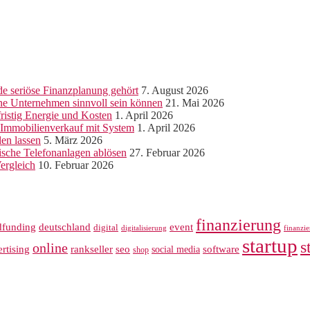
e seriöse Finanzplanung gehört
7. August 2026
ine Unternehmen sinnvoll sein können
21. Mai 2026
ristig Energie und Kosten
1. April 2026
r Immobilienverkauf mit System
1. April 2026
len lassen
5. März 2026
sche Telefonanlagen ablösen
27. Februar 2026
ergleich
10. Februar 2026
finanzierung
dfunding
deutschland
event
digital
digitalisierung
finanzi
startup
s
online
rankseller
rtising
seo
software
social media
shop