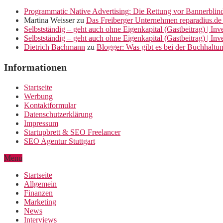
Programmatic Native Advertising: Die Rettung vor Bannerblin
Martina Weisser
zu
Das Freiberger Unternehmen reparadius.de 
Selbstständig – geht auch ohne Eigenkapital (Gastbeitrag) | In
Selbstständig – geht auch ohne Eigenkapital (Gastbeitrag) | In
Dietrich Bachmann
zu
Blogger: Was gibt es bei der Buchhaltu
Informationen
Startseite
Werbung
Kontaktformular
Datenschutzerklärung
Impressum
Startupbrett & SEO Freelancer
SEO Agentur Stuttgart
Menu
Startseite
Allgemein
Finanzen
Marketing
News
Interviews