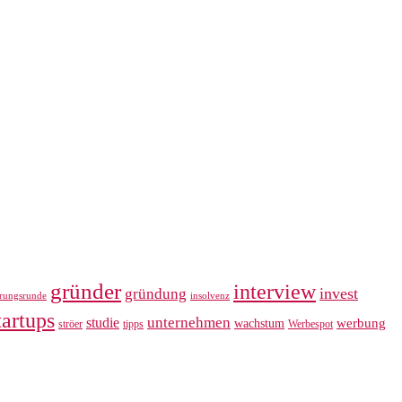
gründer
interview
invest
gründung
erungsrunde
insolvenz
tartups
unternehmen
studie
werbung
wachstum
ströer
tipps
Werbespot