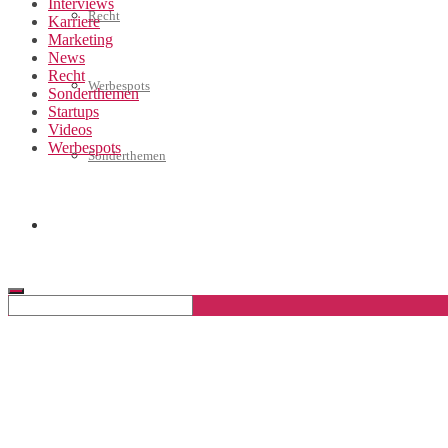
Interviews
Recht
Karriere
Marketing
News
Recht
Werbespots
Sonderthemen
Startups
Videos
Werbespots
Sonderthemen
Geschäftskonto eröffnen