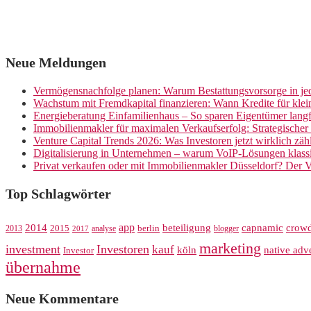
Neue Meldungen
Vermögensnachfolge planen: Warum Bestattungsvorsorge in jed
Wachstum mit Fremdkapital finanzieren: Wann Kredite für kle
Energieberatung Einfamilienhaus – So sparen Eigentümer langf
Immobilienmakler für maximalen Verkaufserfolg: Strategische
Venture Capital Trends 2026: Was Investoren jetzt wirklich zäh
Digitalisierung in Unternehmen – warum VoIP-Lösungen klassi
Privat verkaufen oder mit Immobilienmakler Düsseldorf? Der V
Top Schlagwörter
app
crow
2014
beteiligung
capnamic
2013
2015
analyse
berlin
blogger
2017
marketing
investment
Investoren
kauf
köln
native adve
Investor
übernahme
Neue Kommentare