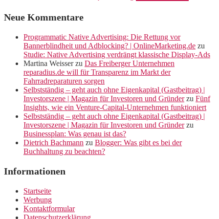
Neue Kommentare
Programmatic Native Advertising: Die Rettung vor
Bannerblindheit und Adblocking? | OnlineMarketing.de
zu
Studie: Native Advertising verdrängt klassische Display-Ads
Martina Weisser
zu
Das Freiberger Unternehmen
reparadius.de will für Transparenz im Markt der
Fahrradreparaturen sorgen
Selbstständig – geht auch ohne Eigenkapital (Gastbeitrag) |
Investorszene | Magazin für Investoren und Gründer
zu
Fünf
Insights, wie ein Venture-Capital-Unternehmen funktioniert
Selbstständig – geht auch ohne Eigenkapital (Gastbeitrag) |
Investorszene | Magazin für Investoren und Gründer
zu
Businessplan: Was genau ist das?
Dietrich Bachmann
zu
Blogger: Was gibt es bei der
Buchhaltung zu beachten?
Informationen
Startseite
Werbung
Kontaktformular
Datenschutzerklärung