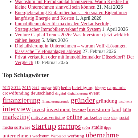
Wachstum mit Fremdkapital finanzieren: Wann Kredite für
kleine Unternehmen sinnvoll sein können
21. Mai 2026
Energieberatung Einfamilienhaus – So sparen Eigentümer
langfristig Energie und Kosten
1. April 2026
Immobilienmakler für maximalen Verkaufserfolg:
Strategischer Immobilienverkauf mit System
1. April 2026
Venture Capital Trends 2026: Was Investoren jetzt wirklich
zählen lassen
5. März 2026
Digitalisierung in Unternehmen – warum VoIP-Lösungen
klassische Telefonanlagen ablösen
27. Februar 2026
Privat verkaufen oder mit Immobilienmakler Düsseldorf? Der
Vergleich
10. Februar 2026
Top Schlagwörter
app
2014
beteiligung
capnamic
2013
2015
analyse
berlin
blogger
2017
crowdfunding
deutschland
event
digital
digitalisierung
gründer
finanzierung
gründung
finanzierungsrunde
insolvenz
interview
invest
investment
Investoren
kauf
köln
Investor
marketing
online
rankseller
native advertising
seo
social
shop
startup
startups
studie
software
media
ströer
tipps
übernahme
unternehmen
werbung
wachstum
Werbespot