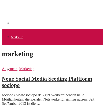
Startseite
marketing
Allgemein
Allgemein
,
Marketing
Startups
Neue Social Media Seeding Plattform
sociopo
News
sociopo ( www.sociopo.de ) gibt Werbetreibenden neue
Möglichkeiten, die sozialen Netzwerke für sich zu nutzen. Seit
Finanzen
September 2013 ist die …