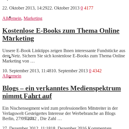
22. Oktober 2013, 14:29
22. Oktober 2013
0
4177
Marketing
Allgemein
,
Marketing
Kostenlose E-Books zum Thema Online
Marketing
Interviews
Unsere E-Book Linktipps zeigen Ihnen interessante Fundstücke aus
dem Netz. Sichern Sie sich kostenlose E-Books zum Thema Online
Videos
Marketing von …
10. September 2013, 11:48
10. September 2013
0
4342
Allgemein
Weitere
Blogs – ein verkanntes Medienspektrum
nimmt Fahrt auf
Crowdfunding
Ein Nischensegment wird zum professionellen Mitstreiter in der
Verlagswelt Gesteigertes Interesse der Werbebranche an Blogs
Recht
Berlin, 27.09.2012 , Die Zahl …
27. Dezember 2012, 11:18
18. Dezember 2016
Kommentare