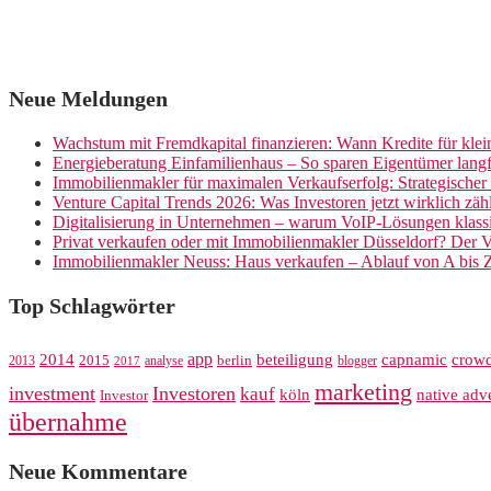
Neue Meldungen
Wachstum mit Fremdkapital finanzieren: Wann Kredite für kle
Energieberatung Einfamilienhaus – So sparen Eigentümer langf
Immobilienmakler für maximalen Verkaufserfolg: Strategische
Venture Capital Trends 2026: Was Investoren jetzt wirklich zäh
Digitalisierung in Unternehmen – warum VoIP-Lösungen klassi
Privat verkaufen oder mit Immobilienmakler Düsseldorf? Der V
Immobilienmakler Neuss: Haus verkaufen – Ablauf von A bis 
Top Schlagwörter
app
crow
2014
beteiligung
capnamic
2013
2015
analyse
berlin
blogger
2017
marketing
investment
Investoren
kauf
köln
native adve
Investor
übernahme
Neue Kommentare