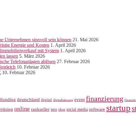
ine Unternehmen sinnvoll sein können
21. Mai 2026
ristig Energie und Kosten
1. April 2026
r Immobilienverkauf mit System
1. April 2026
len lassen
5. März 2026
sche Telefonanlagen ablösen
27. Februar 2026
ergleich
10. Februar 2026
Z
10. Februar 2026
finanzierung
dfunding
deutschland
event
digital
digitalisierung
finanzi
startup
s
online
rankseller
rtising
seo
software
social media
shop