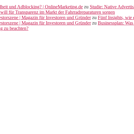
dheit und Adblocking? | OnlineMarketing.de
zu
Studie: Native Adverti
will für Transparenz im Markt der Fahrradreparaturen sorgen
vestorszene | Magazin für Investoren und Gründer
zu
Fünf Insights, wie
vestorszene | Magazin für Investoren und Gründer
zu
Businessplan: Was 
ng zu beachten?