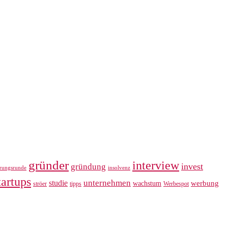
gründer
interview
invest
gründung
erungsrunde
insolvenz
tartups
unternehmen
studie
werbung
wachstum
ströer
tipps
Werbespot