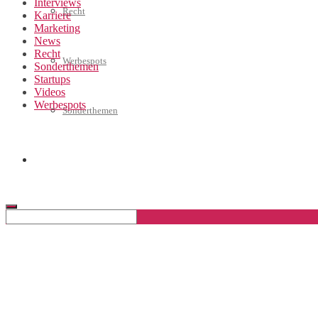
Interviews
Recht
Karriere
Marketing
News
Recht
Werbespots
Sonderthemen
Startups
Videos
Werbespots
Sonderthemen
Geschäftskonto eröffnen