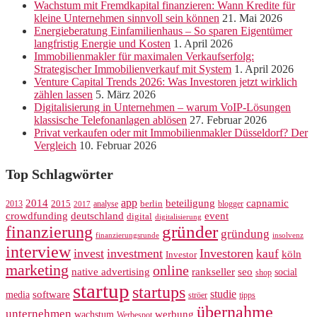
Wachstum mit Fremdkapital finanzieren: Wann Kredite für
kleine Unternehmen sinnvoll sein können
21. Mai 2026
Energieberatung Einfamilienhaus – So sparen Eigentümer
langfristig Energie und Kosten
1. April 2026
Immobilienmakler für maximalen Verkaufserfolg:
Strategischer Immobilienverkauf mit System
1. April 2026
Venture Capital Trends 2026: Was Investoren jetzt wirklich
zählen lassen
5. März 2026
Digitalisierung in Unternehmen – warum VoIP-Lösungen
klassische Telefonanlagen ablösen
27. Februar 2026
Privat verkaufen oder mit Immobilienmakler Düsseldorf? Der
Vergleich
10. Februar 2026
Top Schlagwörter
app
2014
beteiligung
capnamic
2013
2015
analyse
berlin
blogger
2017
crowdfunding
deutschland
event
digital
digitalisierung
gründer
finanzierung
gründung
finanzierungsrunde
insolvenz
interview
invest
investment
Investoren
kauf
köln
Investor
marketing
online
rankseller
native advertising
seo
social
shop
startup
startups
studie
software
media
ströer
tipps
übernahme
unternehmen
werbung
wachstum
Werbespot