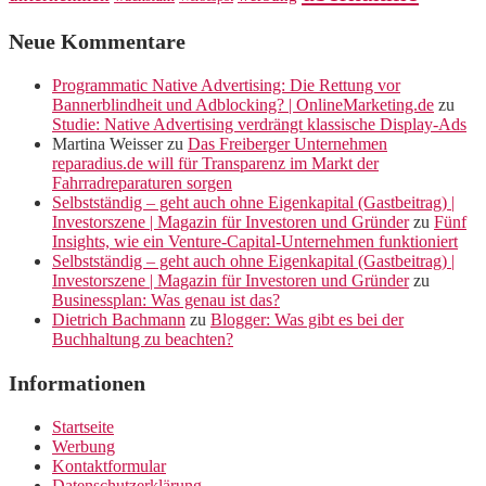
Neue Kommentare
Programmatic Native Advertising: Die Rettung vor
Bannerblindheit und Adblocking? | OnlineMarketing.de
zu
Studie: Native Advertising verdrängt klassische Display-Ads
Martina Weisser
zu
Das Freiberger Unternehmen
reparadius.de will für Transparenz im Markt der
Fahrradreparaturen sorgen
Selbstständig – geht auch ohne Eigenkapital (Gastbeitrag) |
Investorszene | Magazin für Investoren und Gründer
zu
Fünf
Insights, wie ein Venture-Capital-Unternehmen funktioniert
Selbstständig – geht auch ohne Eigenkapital (Gastbeitrag) |
Investorszene | Magazin für Investoren und Gründer
zu
Businessplan: Was genau ist das?
Dietrich Bachmann
zu
Blogger: Was gibt es bei der
Buchhaltung zu beachten?
Informationen
Startseite
Werbung
Kontaktformular
Datenschutzerklärung