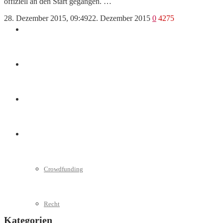
offiziell an den Start gegangen. …
28. Dezember 2015, 09:49
22. Dezember 2015
0
4275
Marketing
Interviews
Videos
Weitere
Crowdfunding
Recht
Kategorien