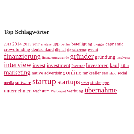
Top Schlagwörter
app
2014
beteiligung
capnamic
2013
2015
analyse
berlin
blogger
2017
crowdfunding
deutschland
event
digital
digitalisierung
gründer
finanzierung
gründung
finanzierungsrunde
insolvenz
interview
invest
investment
Investoren
kauf
köln
Investor
marketing
online
rankseller
native advertising
seo
social
shop
startup
startups
studie
software
media
ströer
tipps
übernahme
unternehmen
werbung
wachstum
Werbespot