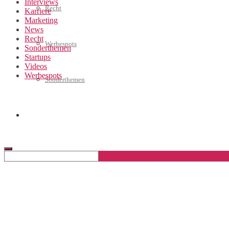
Interviews
Recht
Karriere
Marketing
News
Recht
Werbespots
Sonderthemen
Startups
Videos
Werbespots
Sonderthemen
Geschäftskonto eröffnen