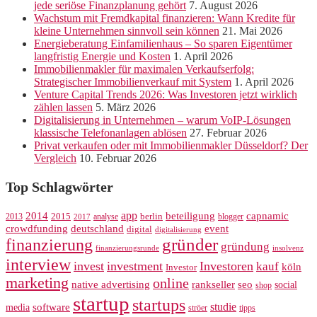
jede seriöse Finanzplanung gehört
7. August 2026
Wachstum mit Fremdkapital finanzieren: Wann Kredite für
kleine Unternehmen sinnvoll sein können
21. Mai 2026
Energieberatung Einfamilienhaus – So sparen Eigentümer
langfristig Energie und Kosten
1. April 2026
Immobilienmakler für maximalen Verkaufserfolg:
Strategischer Immobilienverkauf mit System
1. April 2026
Venture Capital Trends 2026: Was Investoren jetzt wirklich
zählen lassen
5. März 2026
Digitalisierung in Unternehmen – warum VoIP-Lösungen
klassische Telefonanlagen ablösen
27. Februar 2026
Privat verkaufen oder mit Immobilienmakler Düsseldorf? Der
Vergleich
10. Februar 2026
Top Schlagwörter
app
2014
beteiligung
capnamic
2013
2015
analyse
berlin
blogger
2017
crowdfunding
deutschland
event
digital
digitalisierung
gründer
finanzierung
gründung
finanzierungsrunde
insolvenz
interview
invest
investment
Investoren
kauf
köln
Investor
marketing
online
rankseller
native advertising
seo
social
shop
startup
startups
studie
software
media
ströer
tipps