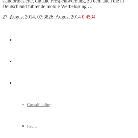
standortbasierte, digitale Prospektwerbung, zu dem auch die in
Deutschland führende mobile Werbelösung …
27. August 2014, 07:38
26. August 2014
0
4534
Marketing
Interviews
Videos
Weitere
Crowdfunding
Recht