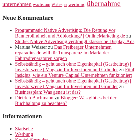
übernahme
unternehmen
werbung
wachstum
Werbespot
Neue Kommentare
Programmatic Native Advertising: Die Rettung vor
Bannerblindheit und Adblocking? | OnlineMarketing.de
zu
Studie: Native Advertising verdrängt klassische Display-Ads
Martina Weisser
zu
Das Freiberger Unternehmen
reparadius.de will für Transparenz im Markt der
Fahrradreparaturen sorgen
Selbstständig – geht auch ohne Eigenkapital (Gastbeitrag) |
Investorszene | Magazin für Investoren und Gründer
zu
Fünf
Insights, wie ein Venture-Capital-Unternehmen funktioniert
Selbstständig – geht auch ohne Eigenkapital (Gastbeitrag) |
Investorszene | Magazin für Investoren und Gründer
zu
Businessplan: Was genau ist das?
Dietrich Bachmann
zu
Blogger: Was gibt es bei der
Buchhaltung zu beachten?
Informationen
Startseite
Werbung
Kontaktformular