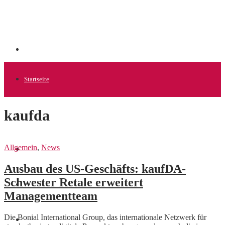
Startseite
kaufda
Allgemein
Allgemein
,
News
Startups
Ausbau des US-Geschäfts: kaufDA-
Schwester Retale erweitert
News
Managementteam
Die Bonial International Group, das internationale Netzwerk für
Finanzen