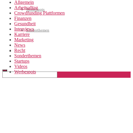
Allgemein
Arbeitsalltag
Werbespots
Crowdfunding Plattformen
Finanzen
Gesundheit
Interviews
Sonderthemen
Karriere
Marketing
News
Recht
Geschäftskonto eröffnen
Sonderthemen
Startups
Videos
Werbespots