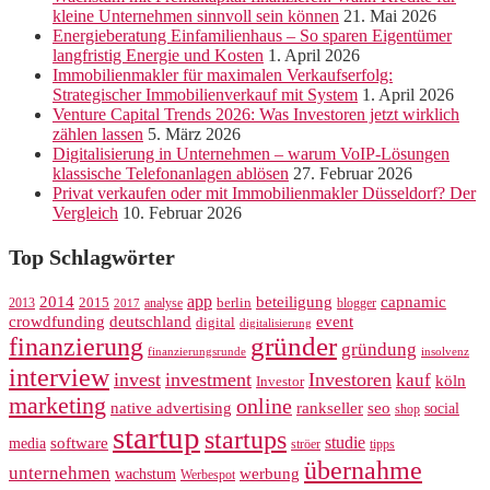
kleine Unternehmen sinnvoll sein können
21. Mai 2026
Energieberatung Einfamilienhaus – So sparen Eigentümer
langfristig Energie und Kosten
1. April 2026
Immobilienmakler für maximalen Verkaufserfolg:
Strategischer Immobilienverkauf mit System
1. April 2026
Venture Capital Trends 2026: Was Investoren jetzt wirklich
zählen lassen
5. März 2026
Digitalisierung in Unternehmen – warum VoIP-Lösungen
klassische Telefonanlagen ablösen
27. Februar 2026
Privat verkaufen oder mit Immobilienmakler Düsseldorf? Der
Vergleich
10. Februar 2026
Top Schlagwörter
app
2014
beteiligung
capnamic
2013
2015
analyse
berlin
blogger
2017
crowdfunding
deutschland
event
digital
digitalisierung
gründer
finanzierung
gründung
finanzierungsrunde
insolvenz
interview
invest
investment
Investoren
kauf
köln
Investor
marketing
online
rankseller
native advertising
seo
social
shop
startup
startups
studie
software
media
ströer
tipps
übernahme
unternehmen
werbung
wachstum
Werbespot