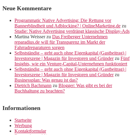
Neue Kommentare
Programmatic Native Advertising: Die Rettung vor
Bannerblindheit und Adblocking? | OnlineMarketing.de
zu
Studie: Native Advertising verdrängt klassische Display-Ads
Martina Weisser
zu
Das Freiberger Unternehmen
reparadius.de will für Transparenz im Markt der
Fahrradreparaturen sorgen
Selbstständig – geht auch ohne Eigenkapital (Gastbeitrag) |
Investorszene | Magazin für Investoren und Gründer
zu
Fünf
Insights, wie ein Venture-Capital-Unternehmen funktioniert
Selbstständig – geht auch ohne Eigenkapital (Gastbeitrag) |
Investorszene | Magazin für Investoren und Gründer
zu
Businessplan: Was genau ist das?
Dietrich Bachmann
zu
Blogger: Was gibt es bei der
Buchhaltung zu beachten?
Informationen
Startseite
Werbung
Kontaktformular