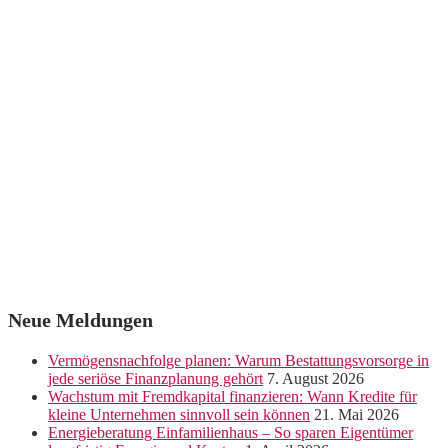
Neue Meldungen
Vermögensnachfolge planen: Warum Bestattungsvorsorge in
jede seriöse Finanzplanung gehört
7. August 2026
Wachstum mit Fremdkapital finanzieren: Wann Kredite für
kleine Unternehmen sinnvoll sein können
21. Mai 2026
Energieberatung Einfamilienhaus – So sparen Eigentümer