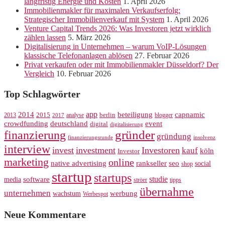
langfristig Energie und Kosten
1. April 2026
Immobilienmakler für maximalen Verkaufserfolg:
Strategischer Immobilienverkauf mit System
1. April 2026
Venture Capital Trends 2026: Was Investoren jetzt wirklich
zählen lassen
5. März 2026
Digitalisierung in Unternehmen – warum VoIP-Lösungen
klassische Telefonanlagen ablösen
27. Februar 2026
Privat verkaufen oder mit Immobilienmakler Düsseldorf? Der
Vergleich
10. Februar 2026
Top Schlagwörter
app
2014
beteiligung
capnamic
2013
2015
analyse
berlin
blogger
2017
crowdfunding
deutschland
event
digital
digitalisierung
gründer
finanzierung
gründung
finanzierungsrunde
insolvenz
interview
invest
investment
Investoren
kauf
köln
Investor
marketing
online
rankseller
native advertising
seo
social
shop
startup
startups
studie
software
media
ströer
tipps
übernahme
unternehmen
werbung
wachstum
Werbespot
Neue Kommentare