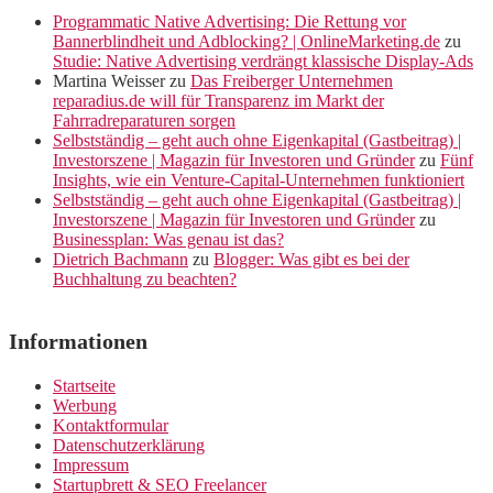
Programmatic Native Advertising: Die Rettung vor
Bannerblindheit und Adblocking? | OnlineMarketing.de
zu
Studie: Native Advertising verdrängt klassische Display-Ads
Martina Weisser
zu
Das Freiberger Unternehmen
reparadius.de will für Transparenz im Markt der
Fahrradreparaturen sorgen
Selbstständig – geht auch ohne Eigenkapital (Gastbeitrag) |
Investorszene | Magazin für Investoren und Gründer
zu
Fünf
Insights, wie ein Venture-Capital-Unternehmen funktioniert
Selbstständig – geht auch ohne Eigenkapital (Gastbeitrag) |
Investorszene | Magazin für Investoren und Gründer
zu
Businessplan: Was genau ist das?
Dietrich Bachmann
zu
Blogger: Was gibt es bei der
Buchhaltung zu beachten?
Informationen
Startseite
Werbung
Kontaktformular
Datenschutzerklärung
Impressum
Startupbrett & SEO Freelancer