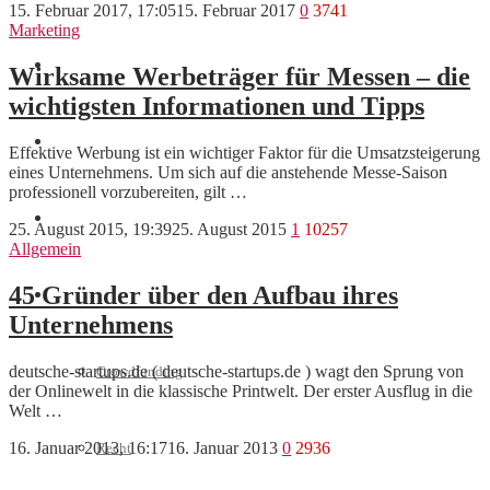
15. Februar 2017, 17:05
15. Februar 2017
0
3741
Marketing
Marketing
Wirksame Werbeträger für Messen – die
wichtigsten Informationen und Tipps
Interviews
Effektive Werbung ist ein wichtiger Faktor für die Umsatzsteigerung
eines Unternehmens. Um sich auf die anstehende Messe-Saison
professionell vorzubereiten, gilt …
Videos
25. August 2015, 19:39
25. August 2015
1
10257
Allgemein
45 Gründer über den Aufbau ihres
Weitere
Unternehmens
deutsche-startups.de ( deutsche-startups.de ) wagt den Sprung von
Crowdfunding
der Onlinewelt in die klassische Printwelt. Der erster Ausflug in die
Welt …
16. Januar 2013, 16:17
16. Januar 2013
0
2936
Recht