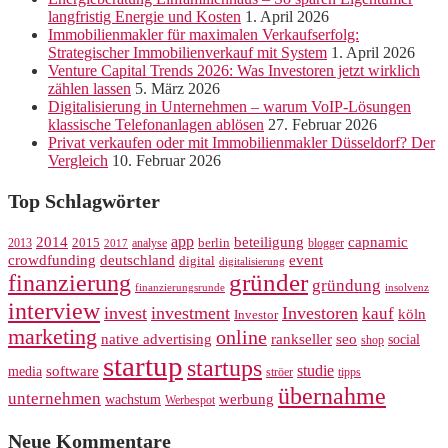
langfristig Energie und Kosten
1. April 2026
Immobilienmakler für maximalen Verkaufserfolg:
Strategischer Immobilienverkauf mit System
1. April 2026
Venture Capital Trends 2026: Was Investoren jetzt wirklich
zählen lassen
5. März 2026
Digitalisierung in Unternehmen – warum VoIP-Lösungen
klassische Telefonanlagen ablösen
27. Februar 2026
Privat verkaufen oder mit Immobilienmakler Düsseldorf? Der
Vergleich
10. Februar 2026
Top Schlagwörter
app
2014
beteiligung
capnamic
2013
2015
analyse
berlin
blogger
2017
crowdfunding
deutschland
event
digital
digitalisierung
gründer
finanzierung
gründung
finanzierungsrunde
insolvenz
interview
invest
investment
Investoren
kauf
köln
Investor
marketing
online
rankseller
native advertising
seo
social
shop
startup
startups
studie
software
media
ströer
tipps
übernahme
unternehmen
werbung
wachstum
Werbespot
Neue Kommentare