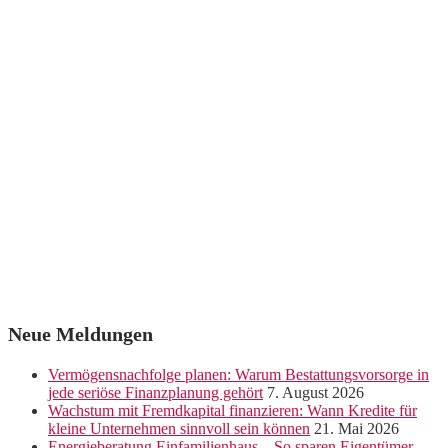
Neue Meldungen
Vermögensnachfolge planen: Warum Bestattungsvorsorge in
jede seriöse Finanzplanung gehört
7. August 2026
Wachstum mit Fremdkapital finanzieren: Wann Kredite für
kleine Unternehmen sinnvoll sein können
21. Mai 2026
Energieberatung Einfamilienhaus – So sparen Eigentümer