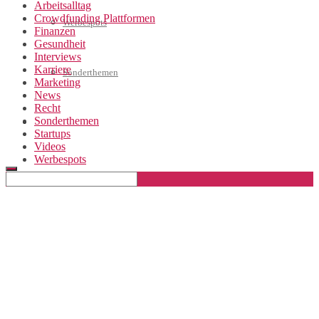
Arbeitsalltag
Crowdfunding Plattformen
Werbespots
Finanzen
Gesundheit
Interviews
Karriere
Sonderthemen
Marketing
News
Recht
Sonderthemen
Geschäftskonto eröffnen
Startups
Videos
Werbespots