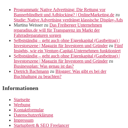
Programmatic Native Advertising: Die Rettung vor
Bannerblindheit und Adblocking? | OnlineMarketing.de
zu
Studie: Native Advertising verdrängt klassische Display-Ads
Martina Weisser
zu
Das Freiberger Unternehmen
reparadius.de will für Transparenz im Markt der
Fahrradreparaturen sorgen
Selbstständig – geht auch ohne Eigenkapital (Gastbeitrag) |
Investorszene | Magazin für Investoren und Gründer
zu
Fünf
Insights, wie ein Venture-Capital-Unternehmen funktioniert
Selbstständig – geht auch ohne Eigenkapital (Gastbeitrag) |
Investorszene | Magazin für Investoren und Gründer
zu
Businessplan: Was genau ist das?
Dietrich Bachmann
zu
Blogger: Was gibt es bei der
Buchhaltung zu beachten?
Informationen
Startseite
Werbung
Kontaktformular
Datenschutzerklärung
Impressum
Startupbrett & SEO Freelancer