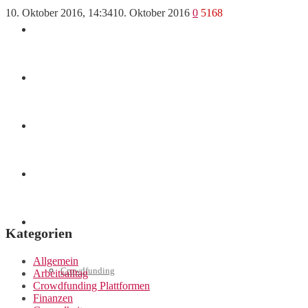
10. Oktober 2016, 14:34
10. Oktober 2016
0
5168
Finanzen
Marketing
Interviews
Videos
Weitere
Kategorien
Allgemein
Crowdfunding
Arbeitsalltag
Crowdfunding Plattformen
Finanzen