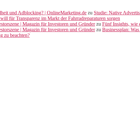
dheit und Adblocking? | OnlineMarketing.de
zu
Studie: Native Adverti
will für Transparenz im Markt der Fahrradreparaturen sorgen
vestorszene | Magazin für Investoren und Gründer
zu
Fünf Insights, wie
vestorszene | Magazin für Investoren und Gründer
zu
Businessplan: Was 
ng zu beachten?