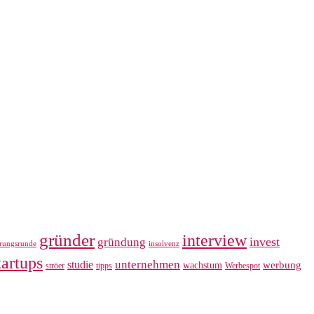
gründer
interview
invest
gründung
erungsrunde
insolvenz
tartups
unternehmen
studie
werbung
wachstum
ströer
tipps
Werbespot