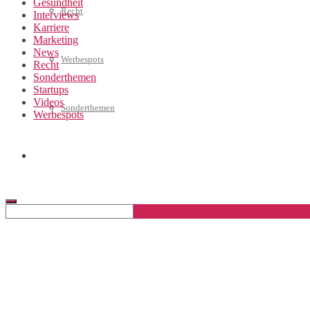
Gesundheit
Recht
Interviews
Karriere
Marketing
News
Werbespots
Recht
Sonderthemen
Startups
Videos
Sonderthemen
Werbespots
Geschäftskonto eröffnen