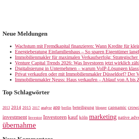
Neue Meldungen
Wachstum mit Fremdkapital finanzieren: Wann Kredite für kle
Energieberatung Einfamilienhaus – So sparen Eigentümer langf
Immobilienmakler für maximalen Verkaufserfolg: Strategische
Venture Capital Trends 2026: Was Investoren jetzt wirklich zäh
Digitalisierung in Unternehmen – warum VoIP-Lösungen klassi
Privat verkaufen oder mit Immobilienmakler Düsseldorf? Der V
Immobilienmakler Neuss: Haus verkaufen – Ablauf von A bis 
Top Schlagwörter
app
crow
2014
beteiligung
capnamic
2013
2015
analyse
berlin
blogger
2017
marketing
investment
Investoren
kauf
köln
native adve
Investor
übernahme