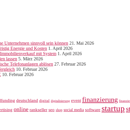
ine Unternehmen sinnvoll sein können
21. Mai 2026
ristig Energie und Kosten
1. April 2026
r Immobilienverkauf mit System
1. April 2026
len lassen
5. März 2026
sche Telefonanlagen ablösen
27. Februar 2026
ergleich
10. Februar 2026
Z
10. Februar 2026
finanzierung
dfunding
deutschland
event
digital
digitalisierung
finanzi
startup
s
online
rankseller
rtising
seo
software
social media
shop