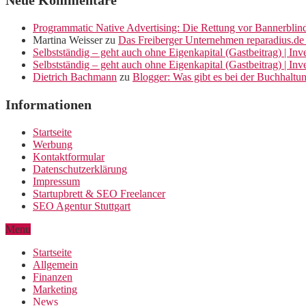
Neue Kommentare
Programmatic Native Advertising: Die Rettung vor Bannerblin
Martina Weisser
zu
Das Freiberger Unternehmen reparadius.de 
Selbstständig – geht auch ohne Eigenkapital (Gastbeitrag) | In
Selbstständig – geht auch ohne Eigenkapital (Gastbeitrag) | In
Dietrich Bachmann
zu
Blogger: Was gibt es bei der Buchhaltu
Informationen
Startseite
Werbung
Kontaktformular
Datenschutzerklärung
Impressum
Startupbrett & SEO Freelancer
SEO Agentur Stuttgart
Menu
Startseite
Allgemein
Finanzen
Marketing
News