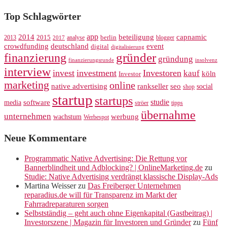
Top Schlagwörter
app
2014
beteiligung
capnamic
2013
2015
analyse
berlin
blogger
2017
crowdfunding
deutschland
event
digital
digitalisierung
gründer
finanzierung
gründung
finanzierungsrunde
insolvenz
interview
invest
investment
Investoren
kauf
köln
Investor
marketing
online
rankseller
native advertising
seo
social
shop
startup
startups
studie
software
media
ströer
tipps
übernahme
unternehmen
werbung
wachstum
Werbespot
Neue Kommentare
Programmatic Native Advertising: Die Rettung vor
Bannerblindheit und Adblocking? | OnlineMarketing.de
zu
Studie: Native Advertising verdrängt klassische Display-Ads
Martina Weisser
zu
Das Freiberger Unternehmen
reparadius.de will für Transparenz im Markt der
Fahrradreparaturen sorgen
Selbstständig – geht auch ohne Eigenkapital (Gastbeitrag) |
Investorszene | Magazin für Investoren und Gründer
zu
Fünf