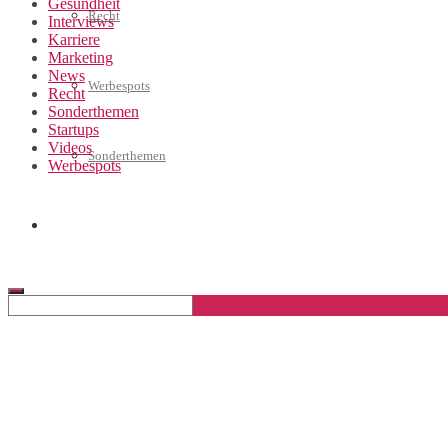
Gesundheit
Recht
Interviews
Karriere
Marketing
News
Werbespots
Recht
Sonderthemen
Startups
Videos
Sonderthemen
Werbespots
Geschäftskonto eröffnen