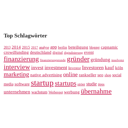
Top Schlagwörter
app
2014
beteiligung
capnamic
2013
2015
analyse
berlin
blogger
2017
crowdfunding
deutschland
event
digital
digitalisierung
gründer
finanzierung
gründung
finanzierungsrunde
insolvenz
interview
invest
investment
Investoren
kauf
köln
Investor
marketing
online
rankseller
native advertising
seo
social
shop
startup
startups
studie
software
media
ströer
tipps
übernahme
unternehmen
werbung
wachstum
Werbespot