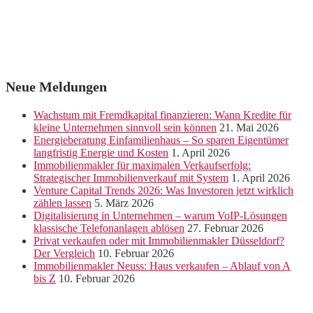
Neue Meldungen
Wachstum mit Fremdkapital finanzieren: Wann Kredite für
kleine Unternehmen sinnvoll sein können
21. Mai 2026
Energieberatung Einfamilienhaus – So sparen Eigentümer
langfristig Energie und Kosten
1. April 2026
Immobilienmakler für maximalen Verkaufserfolg:
Strategischer Immobilienverkauf mit System
1. April 2026
Venture Capital Trends 2026: Was Investoren jetzt wirklich
zählen lassen
5. März 2026
Digitalisierung in Unternehmen – warum VoIP-Lösungen
klassische Telefonanlagen ablösen
27. Februar 2026
Privat verkaufen oder mit Immobilienmakler Düsseldorf?
Der Vergleich
10. Februar 2026
Immobilienmakler Neuss: Haus verkaufen – Ablauf von A
bis Z
10. Februar 2026