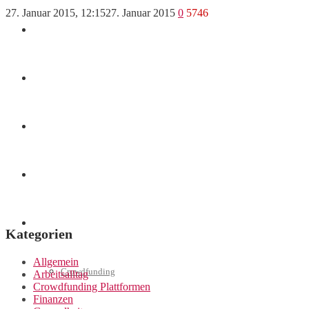
27. Januar 2015, 12:15
27. Januar 2015
0
5746
Finanzen
Marketing
Interviews
Videos
Weitere
Kategorien
Allgemein
Crowdfunding
Arbeitsalltag
Crowdfunding Plattformen
Finanzen