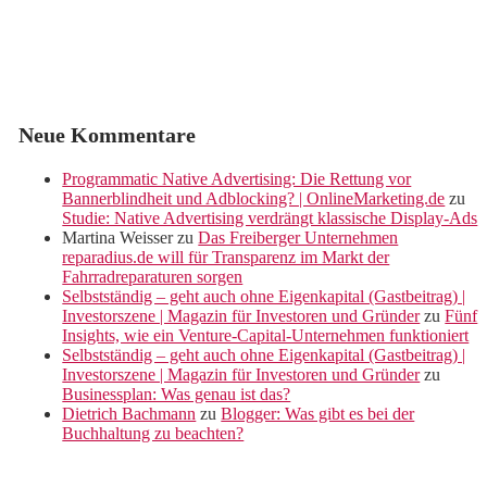
Neue Kommentare
Programmatic Native Advertising: Die Rettung vor
Bannerblindheit und Adblocking? | OnlineMarketing.de
zu
Studie: Native Advertising verdrängt klassische Display-Ads
Martina Weisser
zu
Das Freiberger Unternehmen
reparadius.de will für Transparenz im Markt der
Fahrradreparaturen sorgen
Selbstständig – geht auch ohne Eigenkapital (Gastbeitrag) |
Investorszene | Magazin für Investoren und Gründer
zu
Fünf
Insights, wie ein Venture-Capital-Unternehmen funktioniert
Selbstständig – geht auch ohne Eigenkapital (Gastbeitrag) |
Investorszene | Magazin für Investoren und Gründer
zu
Businessplan: Was genau ist das?
Dietrich Bachmann
zu
Blogger: Was gibt es bei der
Buchhaltung zu beachten?