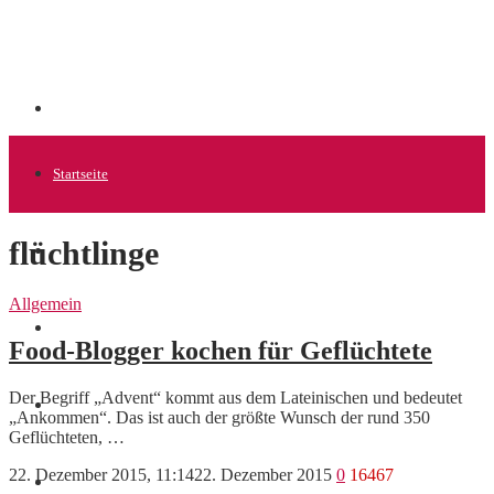
Startseite
flüchtlinge
Allgemein
Allgemein
Startups
Food-Blogger kochen für Geflüchtete
Der Begriff „Advent“ kommt aus dem Lateinischen und bedeutet
News
„Ankommen“. Das ist auch der größte Wunsch der rund 350
Geflüchteten, …
22. Dezember 2015, 11:14
22. Dezember 2015
0
16467
Finanzen