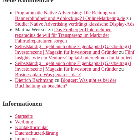
Neue Kommentare
Programmatic Native Advertising: Die Rettung vor
Bannerblindheit und Adblocking? | OnlineMarketing.de
zu
Studie: Native Advertising verdrängt klassische Display-Ads
Martina Weisser
zu
Das Freiberger Unternehmen
reparadius.de will für Transparenz im Markt der
Fahrradreparaturen sorgen
Selbstständig – geht auch ohne Eigenkapital (Gastbeitrag) |
Investorszene | Magazin für Investoren und Gründer
zu
Fünf
Insights, wie ein Venture-Capital-Unternehmen funktioniert
Selbstständig – geht auch ohne Eigenkapital (Gastbeitrag) |
Investorszene | Magazin für Investoren und Gründer
zu
Businessplan: Was genau ist das?
Dietrich Bachmann
zu
Blogger: Was gibt es bei der
Buchhaltung zu beachten?
Informationen
Startseite
Werbung
Kontaktformular
Datenschutzerklärung
Impressum