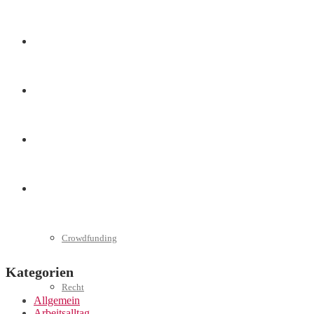
Marketing
Interviews
Videos
Weitere
Crowdfunding
Kategorien
Recht
Allgemein
Arbeitsalltag