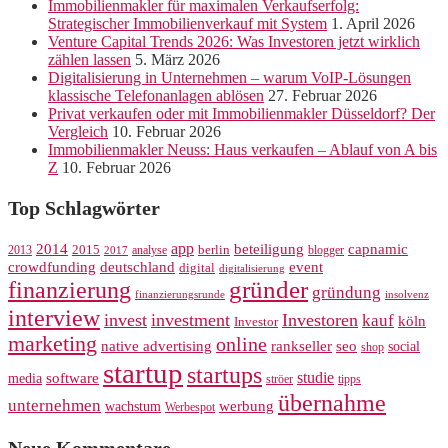
Immobilienmakler für maximalen Verkaufserfolg:
Strategischer Immobilienverkauf mit System
1. April 2026
Venture Capital Trends 2026: Was Investoren jetzt wirklich
zählen lassen
5. März 2026
Digitalisierung in Unternehmen – warum VoIP-Lösungen
klassische Telefonanlagen ablösen
27. Februar 2026
Privat verkaufen oder mit Immobilienmakler Düsseldorf? Der
Vergleich
10. Februar 2026
Immobilienmakler Neuss: Haus verkaufen – Ablauf von A bis
Z
10. Februar 2026
Top Schlagwörter
app
2014
beteiligung
capnamic
2013
2015
analyse
berlin
blogger
2017
crowdfunding
deutschland
event
digital
digitalisierung
gründer
finanzierung
gründung
finanzierungsrunde
insolvenz
interview
invest
investment
Investoren
kauf
köln
Investor
marketing
online
rankseller
native advertising
seo
social
shop
startup
startups
studie
software
media
ströer
tipps
übernahme
unternehmen
werbung
wachstum
Werbespot