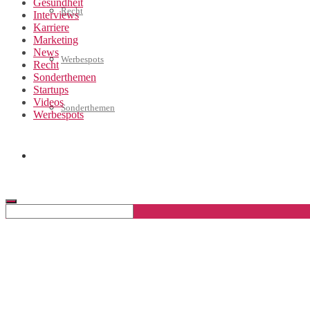
Gesundheit
Recht
Interviews
Karriere
Marketing
News
Werbespots
Recht
Sonderthemen
Startups
Videos
Sonderthemen
Werbespots
Geschäftskonto eröffnen