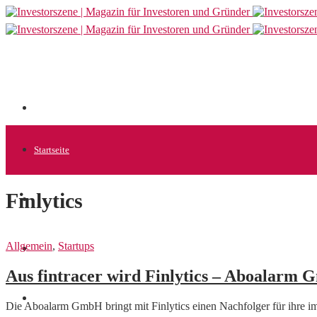
Startseite
Finlytics
Allgemein
Allgemein
,
Startups
Startups
Aus fintracer wird Finlytics – Aboalarm
News
Die Aboalarm GmbH bringt mit Finlytics einen Nachfolger für ihre i