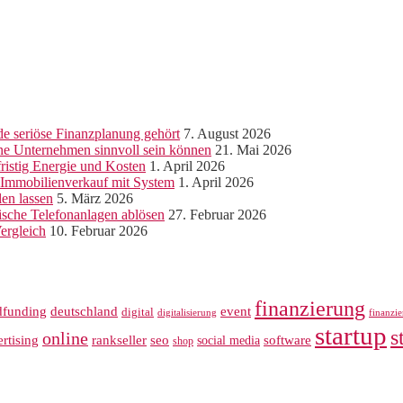
e seriöse Finanzplanung gehört
7. August 2026
ine Unternehmen sinnvoll sein können
21. Mai 2026
ristig Energie und Kosten
1. April 2026
r Immobilienverkauf mit System
1. April 2026
len lassen
5. März 2026
sche Telefonanlagen ablösen
27. Februar 2026
ergleich
10. Februar 2026
finanzierung
dfunding
deutschland
event
digital
digitalisierung
finanzi
startup
s
online
rankseller
rtising
seo
software
social media
shop