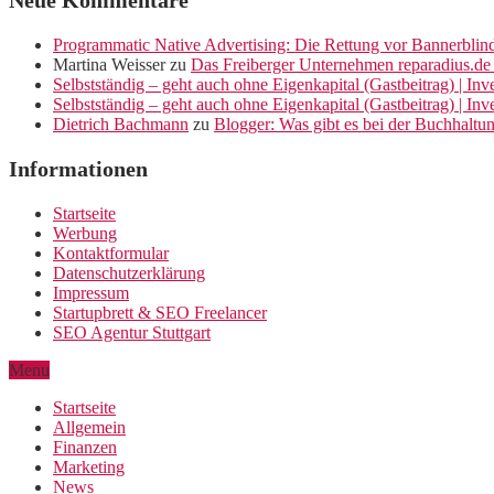
Neue Kommentare
Programmatic Native Advertising: Die Rettung vor Bannerblin
Martina Weisser
zu
Das Freiberger Unternehmen reparadius.de 
Selbstständig – geht auch ohne Eigenkapital (Gastbeitrag) | In
Selbstständig – geht auch ohne Eigenkapital (Gastbeitrag) | In
Dietrich Bachmann
zu
Blogger: Was gibt es bei der Buchhaltu
Informationen
Startseite
Werbung
Kontaktformular
Datenschutzerklärung
Impressum
Startupbrett & SEO Freelancer
SEO Agentur Stuttgart
Menu
Startseite
Allgemein
Finanzen
Marketing
News