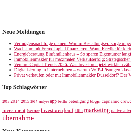
Neue Meldungen
Vermögensnachfolge planen: Warum Bestattungsvorsorge in jed
Wachstum mit Fremdkapital finanzieren: Wann Kredite für kle
Energieberatung Einfamilienhaus – So sparen Eigentümer langf
Immobilienmakler für maximalen Verkaufserfolg: Strategische
Venture Capital Trends 2026: Was Investoren jetzt wirklich zäh
Digitalisierung in Unternehmen – warum VoIP-Lösungen klassi
Privat verkaufen oder mit Immobilienmakler Düsseldorf? Der V
Top Schlagwörter
app
crow
2014
beteiligung
capnamic
2013
2015
analyse
berlin
blogger
2017
marketing
investment
Investoren
kauf
köln
native adve
Investor
übernahme