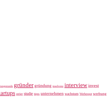
gründer
interview
invest
gründung
erungsrunde
insolvenz
tartups
unternehmen
studie
werbung
wachstum
ströer
tipps
Werbespot