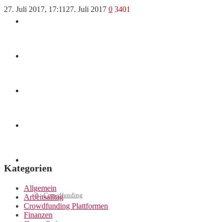
27. Juli 2017, 17:11
27. Juli 2017
0
3401
Finanzen
Marketing
Interviews
Videos
Weitere
Kategorien
Allgemein
Crowdfunding
Arbeitsalltag
Crowdfunding Plattformen
Finanzen