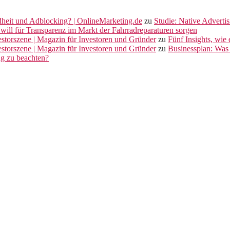
dheit und Adblocking? | OnlineMarketing.de
zu
Studie: Native Adverti
will für Transparenz im Markt der Fahrradreparaturen sorgen
vestorszene | Magazin für Investoren und Gründer
zu
Fünf Insights, wie
vestorszene | Magazin für Investoren und Gründer
zu
Businessplan: Was 
ng zu beachten?