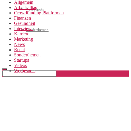
Allgemein
Arbeitsalltag
Werbespots
Crowdfunding Plattformen
Finanzen
Gesundheit
Interviews
Sonderthemen
Karriere
Marketing
News
Recht
Geschäftskonto eröffnen
Sonderthemen
Startups
Videos
Werbespots