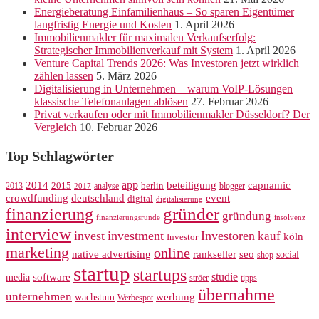
Energieberatung Einfamilienhaus – So sparen Eigentümer
langfristig Energie und Kosten
1. April 2026
Immobilienmakler für maximalen Verkaufserfolg:
Strategischer Immobilienverkauf mit System
1. April 2026
Venture Capital Trends 2026: Was Investoren jetzt wirklich
zählen lassen
5. März 2026
Digitalisierung in Unternehmen – warum VoIP-Lösungen
klassische Telefonanlagen ablösen
27. Februar 2026
Privat verkaufen oder mit Immobilienmakler Düsseldorf? Der
Vergleich
10. Februar 2026
Top Schlagwörter
app
2014
beteiligung
capnamic
2013
2015
analyse
berlin
blogger
2017
crowdfunding
deutschland
event
digital
digitalisierung
gründer
finanzierung
gründung
finanzierungsrunde
insolvenz
interview
invest
investment
Investoren
kauf
köln
Investor
marketing
online
rankseller
native advertising
seo
social
shop
startup
startups
studie
software
media
ströer
tipps
übernahme
unternehmen
werbung
wachstum
Werbespot