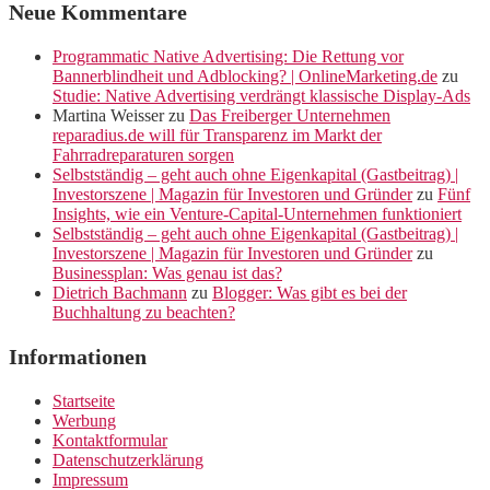
Neue Kommentare
Programmatic Native Advertising: Die Rettung vor
Bannerblindheit und Adblocking? | OnlineMarketing.de
zu
Studie: Native Advertising verdrängt klassische Display-Ads
Martina Weisser
zu
Das Freiberger Unternehmen
reparadius.de will für Transparenz im Markt der
Fahrradreparaturen sorgen
Selbstständig – geht auch ohne Eigenkapital (Gastbeitrag) |
Investorszene | Magazin für Investoren und Gründer
zu
Fünf
Insights, wie ein Venture-Capital-Unternehmen funktioniert
Selbstständig – geht auch ohne Eigenkapital (Gastbeitrag) |
Investorszene | Magazin für Investoren und Gründer
zu
Businessplan: Was genau ist das?
Dietrich Bachmann
zu
Blogger: Was gibt es bei der
Buchhaltung zu beachten?
Informationen
Startseite
Werbung
Kontaktformular
Datenschutzerklärung
Impressum