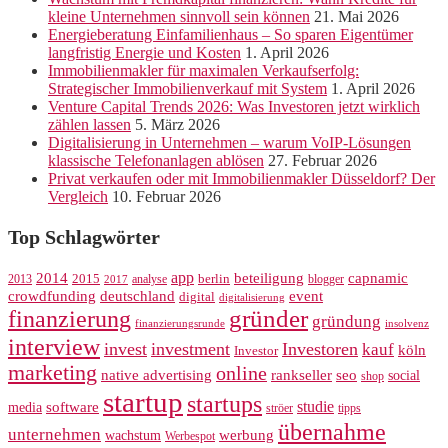
kleine Unternehmen sinnvoll sein können
21. Mai 2026
Energieberatung Einfamilienhaus – So sparen Eigentümer
langfristig Energie und Kosten
1. April 2026
Immobilienmakler für maximalen Verkaufserfolg:
Strategischer Immobilienverkauf mit System
1. April 2026
Venture Capital Trends 2026: Was Investoren jetzt wirklich
zählen lassen
5. März 2026
Digitalisierung in Unternehmen – warum VoIP-Lösungen
klassische Telefonanlagen ablösen
27. Februar 2026
Privat verkaufen oder mit Immobilienmakler Düsseldorf? Der
Vergleich
10. Februar 2026
Top Schlagwörter
app
2014
beteiligung
capnamic
2013
2015
analyse
berlin
blogger
2017
crowdfunding
deutschland
event
digital
digitalisierung
gründer
finanzierung
gründung
finanzierungsrunde
insolvenz
interview
invest
investment
Investoren
kauf
köln
Investor
marketing
online
rankseller
native advertising
seo
social
shop
startup
startups
studie
software
media
ströer
tipps
übernahme
unternehmen
werbung
wachstum
Werbespot