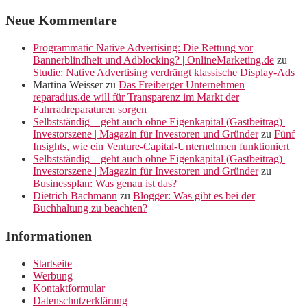
Neue Kommentare
Programmatic Native Advertising: Die Rettung vor
Bannerblindheit und Adblocking? | OnlineMarketing.de
zu
Studie: Native Advertising verdrängt klassische Display-Ads
Martina Weisser
zu
Das Freiberger Unternehmen
reparadius.de will für Transparenz im Markt der
Fahrradreparaturen sorgen
Selbstständig – geht auch ohne Eigenkapital (Gastbeitrag) |
Investorszene | Magazin für Investoren und Gründer
zu
Fünf
Insights, wie ein Venture-Capital-Unternehmen funktioniert
Selbstständig – geht auch ohne Eigenkapital (Gastbeitrag) |
Investorszene | Magazin für Investoren und Gründer
zu
Businessplan: Was genau ist das?
Dietrich Bachmann
zu
Blogger: Was gibt es bei der
Buchhaltung zu beachten?
Informationen
Startseite
Werbung
Kontaktformular
Datenschutzerklärung