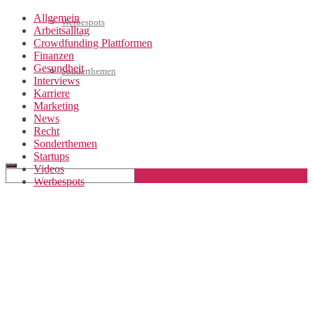
Allgemein
Werbespots
Arbeitsalltag
Crowdfunding Plattformen
Finanzen
Gesundheit
Sonderthemen
Interviews
Karriere
Marketing
News
Geschäftskonto eröffnen
Recht
Sonderthemen
Startups
Videos
Werbespots