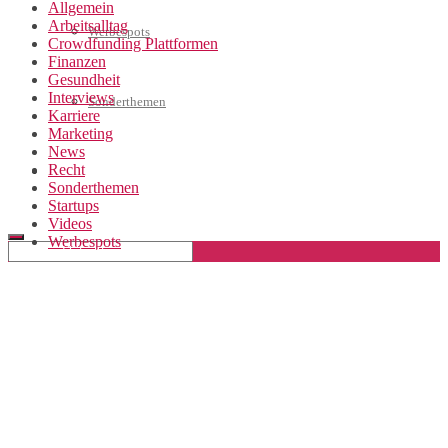
Allgemein
Arbeitsalltag
Werbespots
Crowdfunding Plattformen
Finanzen
Gesundheit
Interviews
Sonderthemen
Karriere
Marketing
News
Recht
Geschäftskonto eröffnen
Sonderthemen
Startups
Videos
Werbespots