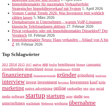
Immobilienmakler für maximalen Verkaufserfolg:
Strategischer Immobilienverkauf mit System
1. April 2026
Venture Capital Trends 2026: Was Investoren jetzt wirklich
zählen lassen
5. März 2026
Digitalisierung in Unternehmen – warum VoIP-Lösungen
klassische Telefonanlagen ablösen
27. Februar 2026
Privat verkaufen oder mit Immobilienmakler Düsseldorf? Der
Vergleich
10. Februar 2026
Immobilienmakler Neuss: Haus verkaufen – Ablauf von A bis
Z
10. Februar 2026
Top Schlagwörter
app
2014
beteiligung
capnamic
2013
2015
analyse
berlin
blogger
2017
crowdfunding
deutschland
event
digital
digitalisierung
gründer
finanzierung
gründung
finanzierungsrunde
insolvenz
interview
invest
investment
Investoren
kauf
köln
Investor
marketing
online
rankseller
native advertising
seo
social
shop
startup
startups
studie
software
media
ströer
tipps
übernahme
unternehmen
werbung
wachstum
Werbespot