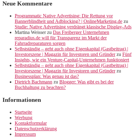
Neue Kommentare
Programmatic Native Advertising: Die Rettung vor
Bannerblindheit und Adblocking? | OnlineMarketing.de
zu
Studie: Native Advertising verdrängt klassische Display-Ads
Martina Weisser
zu
Das Freiberger Unternehmen
reparadius.de will für Transparenz im Markt der
Fahrradreparaturen sorgen
Selbstständig – geht auch ohne Eigenkapital (Gastbeitrag) |
Investorszene | Magazin für Investoren und Gründer
zu
Fünf
Insights, wie ein Venture-Capital-Unternehmen funktioniert
Selbstständig – geht auch ohne Eigenkapital (Gastbeitrag) |
Investorszene | Magazin für Investoren und Gründer
zu
Businessplan: Was genau ist das?
Dietrich Bachmann
zu
Blogger: Was gibt es bei der
Buchhaltung zu beachten?
Informationen
Startseite
Werbung
Kontaktformular
Datenschutzerklärung
Impressum