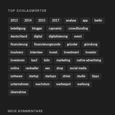
TOP SCHLAGWÖRTER
2013
2014
2015
2017
analyse
app
berlin
beteiligung
blogger
capnamic
crowdfunding
deutschland
digital
digitalisierung
event
finanzierung
finanzierungsrunde
gründer
gründung
insolvenz
interview
invest
investment
investor
investoren
kauf
köln
marketing
native advertising
online
rankseller
seo
shop
social media
software
startup
startups
ströer
studie
tipps
unternehmen
wachstum
werbespot
werbung
übernahme
NEUE KOMMENTARE