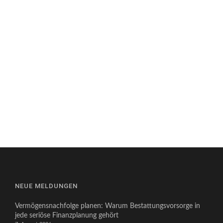
NEUE MELDUNGEN
Vermögensnachfolge planen: Warum Bestattungsvorsorge in
jede seriöse Finanzplanung gehört