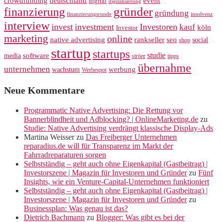
crowdfunding
deutschland
event
digital
digitalisierung
gründer
finanzierung
gründung
finanzierungsrunde
insolvenz
interview
invest
investment
Investoren
kauf
köln
Investor
marketing
online
rankseller
native advertising
seo
social
shop
startup
startups
studie
software
media
ströer
tipps
übernahme
unternehmen
werbung
wachstum
Werbespot
Neue Kommentare
Programmatic Native Advertising: Die Rettung vor
Bannerblindheit und Adblocking? | OnlineMarketing.de
zu
Studie: Native Advertising verdrängt klassische Display-Ads
Martina Weisser
zu
Das Freiberger Unternehmen
reparadius.de will für Transparenz im Markt der
Fahrradreparaturen sorgen
Selbstständig – geht auch ohne Eigenkapital (Gastbeitrag) |
Investorszene | Magazin für Investoren und Gründer
zu
Fünf
Insights, wie ein Venture-Capital-Unternehmen funktioniert
Selbstständig – geht auch ohne Eigenkapital (Gastbeitrag) |
Investorszene | Magazin für Investoren und Gründer
zu
Businessplan: Was genau ist das?
Dietrich Bachmann
zu
Blogger: Was gibt es bei der