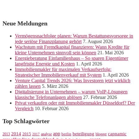
Neue Meldungen
Vermögensnachfolge planen: Warum Bestattungsvorsorge in
jede seriöse Finanzplanung gehört
7. August 2026
Wachstum mit Fremdkapital finanzieren: Wann Kredite für
kleine Unternehmen sinnvoll sein können
21. Mai 2026
Energieberatung Einfamilienhaus – So sparen Eigentümer
langfristig Energie und Kosten
1. April 2026
Immobilienmakler für maximalen Verkaufserfolg:
Strategischer Immobilienverkauf mit System
1. April 2026
Venture Capital Trends 2026: Was Investoren jetzt wirklich
zählen lassen
5. März 2026
Digitalisierung in Unternehmen – warum VoIP-Lösungen
klassische Telefonanlagen ablösen
27. Februar 2026
Privat verkaufen oder mit Immobilienmakler Düsseldorf? Der
Vergleich
10. Februar 2026
Top Schlagwörter
app
2014
beteiligung
capnamic
2013
2015
analyse
berlin
blogger
2017