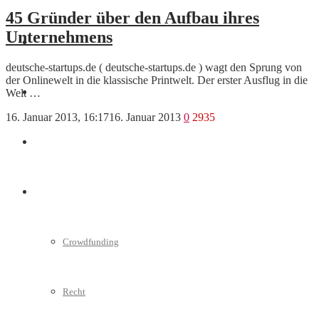
45 Gründer über den Aufbau ihres
Unternehmens
Marketing
deutsche-startups.de ( deutsche-startups.de ) wagt den Sprung von
der Onlinewelt in die klassische Printwelt. Der erster Ausflug in die
Welt …
Interviews
16. Januar 2013, 16:17
16. Januar 2013
0
2935
Videos
Weitere
Crowdfunding
Recht