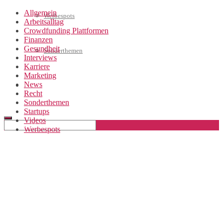
Allgemein
Werbespots
Arbeitsalltag
Crowdfunding Plattformen
Finanzen
Gesundheit
Sonderthemen
Interviews
Karriere
Marketing
News
Geschäftskonto eröffnen
Recht
Sonderthemen
Startups
Videos
Werbespots