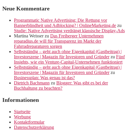
Neue Kommentare
Programmatic Native Advertising: Die Rettung vor
Bannerblindheit und Adblocking? | OnlineMarketing.de
zu
Studie: Native Advertising verdrängt klassische Display-Ads
Martina Weisser
zu
Das Freiberger Unternehmen
reparadius.de will für Transparenz im Markt der
Fahrradreparaturen sorgen
Selbstständig – geht auch ohne Eigenkapital (Gastbeitrag) |
Investorszene | Magazin für Investoren und Gründer
zu
Fünf
Insights, wie ein Venture-Capital-Unternehmen funktioniert
Selbstständig – geht auch ohne Eigenkapital (Gastbeitrag) |
Investorszene | Magazin für Investoren und Gründer
zu
Businessplan: Was genau ist das?
Dietrich Bachmann
zu
Blogger: Was gibt es bei der
Buchhaltung zu beachten?
Informationen
Startseite
Werbung
Kontaktformular
Datenschutzerklärung