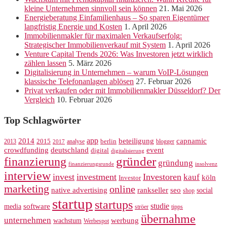
kleine Unternehmen sinnvoll sein können
21. Mai 2026
Energieberatung Einfamilienhaus – So sparen Eigentümer
langfristig Energie und Kosten
1. April 2026
Immobilienmakler für maximalen Verkaufserfolg:
Strategischer Immobilienverkauf mit System
1. April 2026
Venture Capital Trends 2026: Was Investoren jetzt wirklich
zählen lassen
5. März 2026
Digitalisierung in Unternehmen – warum VoIP-Lösungen
klassische Telefonanlagen ablösen
27. Februar 2026
Privat verkaufen oder mit Immobilienmakler Düsseldorf? Der
Vergleich
10. Februar 2026
Top Schlagwörter
app
2014
beteiligung
capnamic
2013
2015
analyse
berlin
blogger
2017
crowdfunding
deutschland
event
digital
digitalisierung
gründer
finanzierung
gründung
finanzierungsrunde
insolvenz
interview
invest
investment
Investoren
kauf
köln
Investor
marketing
online
rankseller
native advertising
seo
social
shop
startup
startups
studie
software
media
ströer
tipps
übernahme
unternehmen
werbung
wachstum
Werbespot