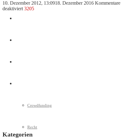
10. Dezember 2012, 13:09
18. Dezember 2016
Kommentare
für
deaktiviert
3205
Bootstrapping
Marketing
–
Investitionen
aus
eigenen
Interviews
Mitteln
Videos
Weitere
Crowdfunding
Recht
Kategorien