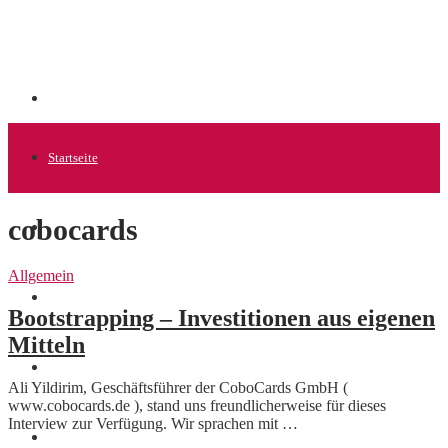
Startseite
cobocards
Allgemein
Allgemein
Startups
Bootstrapping – Investitionen aus eigenen
Mitteln
News
Ali Yildirim, Geschäftsführer der CoboCards GmbH (
www.cobocards.de ), stand uns freundlicherweise für dieses
Interview zur Verfügung. Wir sprachen mit …
Finanzen