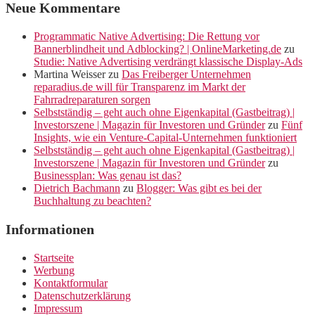
Neue Kommentare
Programmatic Native Advertising: Die Rettung vor
Bannerblindheit und Adblocking? | OnlineMarketing.de
zu
Studie: Native Advertising verdrängt klassische Display-Ads
Martina Weisser
zu
Das Freiberger Unternehmen
reparadius.de will für Transparenz im Markt der
Fahrradreparaturen sorgen
Selbstständig – geht auch ohne Eigenkapital (Gastbeitrag) |
Investorszene | Magazin für Investoren und Gründer
zu
Fünf
Insights, wie ein Venture-Capital-Unternehmen funktioniert
Selbstständig – geht auch ohne Eigenkapital (Gastbeitrag) |
Investorszene | Magazin für Investoren und Gründer
zu
Businessplan: Was genau ist das?
Dietrich Bachmann
zu
Blogger: Was gibt es bei der
Buchhaltung zu beachten?
Informationen
Startseite
Werbung
Kontaktformular
Datenschutzerklärung
Impressum