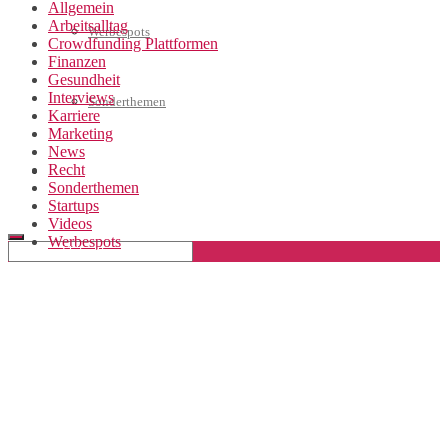
Allgemein
Arbeitsalltag
Werbespots
Crowdfunding Plattformen
Finanzen
Gesundheit
Interviews
Sonderthemen
Karriere
Marketing
News
Recht
Geschäftskonto eröffnen
Sonderthemen
Startups
Videos
Werbespots