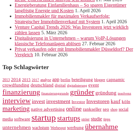
Energieberatung Einfamilienhaus – So sparen Eigentümer
langfristig Energie und Kosten
1. April 2026
Immobilienmakler für maximalen Verkaufserfolg:
Strategischer Immobilienverkauf mit System
1. April 2026
Venture Capital Trends 2026: Was Investoren jetzt wirklich
zählen lassen
5. März 2026
Digitalisierung in Unternehmen – warum VoIP-Lösungen
klassische Telefonanlagen ablösen
27. Februar 2026
Privat verkaufen oder mit Immobilienmakler Düsseldorf? Der
Vergleich
10. Februar 2026
Top Schlagwörter
app
2014
beteiligung
capnamic
2013
2015
analyse
berlin
blogger
2017
crowdfunding
deutschland
event
digital
digitalisierung
gründer
finanzierung
gründung
finanzierungsrunde
insolvenz
interview
invest
investment
Investoren
kauf
köln
Investor
marketing
online
rankseller
native advertising
seo
social
shop
startup
startups
studie
software
media
ströer
tipps
übernahme
unternehmen
werbung
wachstum
Werbespot