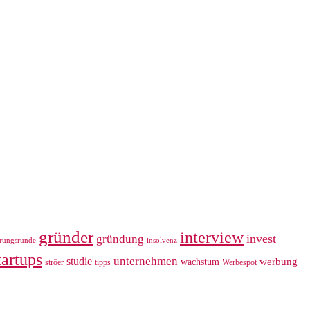
gründer
interview
invest
gründung
erungsrunde
insolvenz
tartups
unternehmen
studie
werbung
wachstum
ströer
tipps
Werbespot