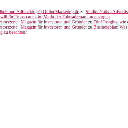
dheit und Adblocking? | OnlineMarketing.de
zu
Studie: Native Adverti
will für Transparenz im Markt der Fahrradreparaturen sorgen
vestorszene | Magazin für Investoren und Gründer
zu
Fünf Insights, wie
vestorszene | Magazin für Investoren und Gründer
zu
Businessplan: Was 
ng zu beachten?