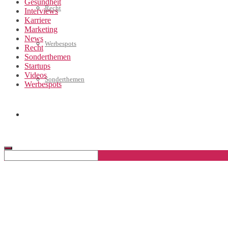
Gesundheit
Recht
Interviews
Karriere
Marketing
News
Werbespots
Recht
Sonderthemen
Startups
Videos
Sonderthemen
Werbespots
Geschäftskonto eröffnen