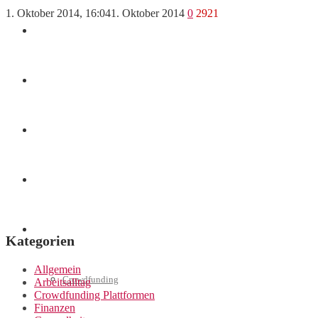
1. Oktober 2014, 16:04
1. Oktober 2014
0
2921
Finanzen
Marketing
Interviews
Videos
Weitere
Kategorien
Allgemein
Crowdfunding
Arbeitsalltag
Crowdfunding Plattformen
Finanzen