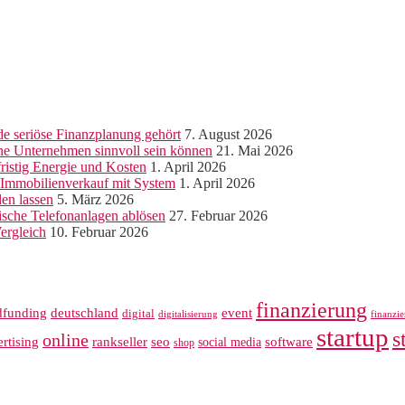
e seriöse Finanzplanung gehört
7. August 2026
ine Unternehmen sinnvoll sein können
21. Mai 2026
ristig Energie und Kosten
1. April 2026
r Immobilienverkauf mit System
1. April 2026
len lassen
5. März 2026
sche Telefonanlagen ablösen
27. Februar 2026
ergleich
10. Februar 2026
finanzierung
dfunding
deutschland
event
digital
digitalisierung
finanzi
startup
s
online
rankseller
rtising
seo
software
social media
shop