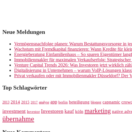
Neue Meldungen
Vermögensnachfolge planen: Warum Bestattungsvorsorge in jed
Wachstum mit Fremdkapital finanzieren: Wann Kredite für kle
Energieberatung Einfamilienhaus – So sparen Eigentümer langf
Immobilienmakler für maximalen Verkaufserfolg: Strategische
Venture Capital Trends 2026: Was Investoren jetzt wirklich zäh
Digitalisierung in Unternehmen – warum VoIP-Lösungen klassi
Privat verkaufen oder mit Immobilienmakler Düsseldorf? Der V
Top Schlagwörter
app
crow
2014
beteiligung
capnamic
2013
2015
analyse
berlin
blogger
2017
marketing
investment
Investoren
kauf
köln
native adve
Investor
übernahme