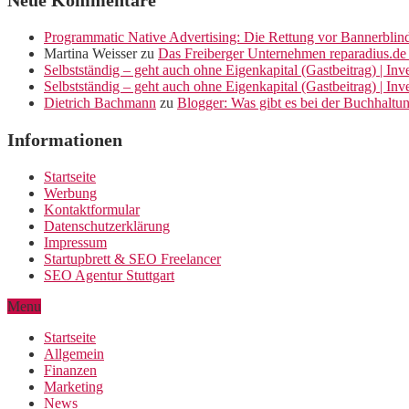
Neue Kommentare
Programmatic Native Advertising: Die Rettung vor Bannerblin
Martina Weisser
zu
Das Freiberger Unternehmen reparadius.de 
Selbstständig – geht auch ohne Eigenkapital (Gastbeitrag) | In
Selbstständig – geht auch ohne Eigenkapital (Gastbeitrag) | In
Dietrich Bachmann
zu
Blogger: Was gibt es bei der Buchhaltu
Informationen
Startseite
Werbung
Kontaktformular
Datenschutzerklärung
Impressum
Startupbrett & SEO Freelancer
SEO Agentur Stuttgart
Menu
Startseite
Allgemein
Finanzen
Marketing
News