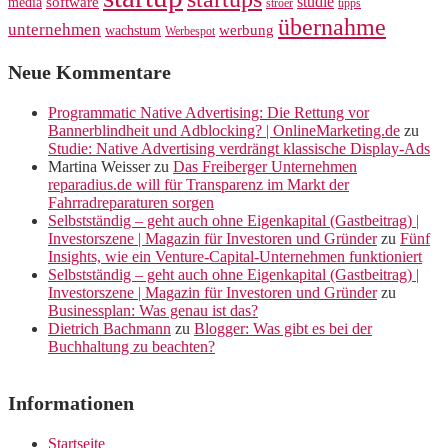
studie
software
media
ströer
tipps
übernahme
unternehmen
werbung
wachstum
Werbespot
Neue Kommentare
Programmatic Native Advertising: Die Rettung vor
Bannerblindheit und Adblocking? | OnlineMarketing.de
zu
Studie: Native Advertising verdrängt klassische Display-Ads
Martina Weisser
zu
Das Freiberger Unternehmen
reparadius.de will für Transparenz im Markt der
Fahrradreparaturen sorgen
Selbstständig – geht auch ohne Eigenkapital (Gastbeitrag) |
Investorszene | Magazin für Investoren und Gründer
zu
Fünf
Insights, wie ein Venture-Capital-Unternehmen funktioniert
Selbstständig – geht auch ohne Eigenkapital (Gastbeitrag) |
Investorszene | Magazin für Investoren und Gründer
zu
Businessplan: Was genau ist das?
Dietrich Bachmann
zu
Blogger: Was gibt es bei der
Buchhaltung zu beachten?
Informationen
Startseite