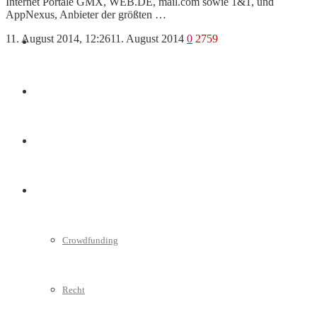
Internet Portale GMX, WEB.DE, mail.com sowie 1&1, und
AppNexus, Anbieter der größten …
11. August 2014, 12:26
11. August 2014
0
2759
Marketing
Interviews
Videos
Weitere
Crowdfunding
Recht