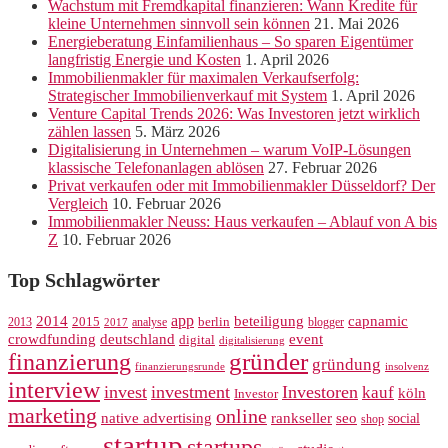
Wachstum mit Fremdkapital finanzieren: Wann Kredite für
kleine Unternehmen sinnvoll sein können
21. Mai 2026
Energieberatung Einfamilienhaus – So sparen Eigentümer
langfristig Energie und Kosten
1. April 2026
Immobilienmakler für maximalen Verkaufserfolg:
Strategischer Immobilienverkauf mit System
1. April 2026
Venture Capital Trends 2026: Was Investoren jetzt wirklich
zählen lassen
5. März 2026
Digitalisierung in Unternehmen – warum VoIP-Lösungen
klassische Telefonanlagen ablösen
27. Februar 2026
Privat verkaufen oder mit Immobilienmakler Düsseldorf? Der
Vergleich
10. Februar 2026
Immobilienmakler Neuss: Haus verkaufen – Ablauf von A bis
Z
10. Februar 2026
Top Schlagwörter
app
2014
beteiligung
capnamic
2013
2015
analyse
berlin
blogger
2017
crowdfunding
deutschland
event
digital
digitalisierung
gründer
finanzierung
gründung
finanzierungsrunde
insolvenz
interview
invest
investment
Investoren
kauf
köln
Investor
marketing
online
rankseller
native advertising
seo
social
shop
startup
startups