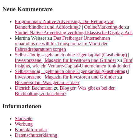
Neue Kommentare
Programmatic Native Advertising: Die Rettung vor
Bannerblindheit und Adblocking? | OnlineMarketing.de
zu
Studie: Native Advertising verdrängt klassische Display-Ads
Martina Weisser
zu
Das Freiberger Unternehmen
reparadius.de will für Transparenz im Markt der
Fahrradreparaturen sorgen
Selbstständig – geht auch ohne Eigenkapital (Gastbeitrag) |
Investorszene | Magazin für Investoren und Gründer
zu
Fünf
Insights, wie ein Venture-Capital-Unternehmen funktioniert
Selbstständig – geht auch ohne Eigenkapital (Gastbeitrag) |
Investorszene | Magazin für Investoren und Gründer
zu
Businessplan: Was genau ist das?
Dietrich Bachmann
zu
Blogger: Was gibt es bei der
Buchhaltung zu beachten?
Informationen
Startseite
Werbung
Kontaktformular
Datenschutzerklärung