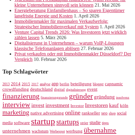
kleine Unternehmen sinnvoll sein können
21. Mai 2026
Energieberatung Einfamilienhaus – So sparen Eigentümer
langfristig Energie und Kosten
1. April 2026
Immobilienmakler für maximalen Verkaufserfolg:
Strategischer Immobilienverkauf mit System
1. April 2026
Venture Capital Trends 2026: Was Investoren jetzt wirklich
zählen lassen
5. März 2026
Digitalisierung in Unternehmen – warum VoIP-Lösungen
klassische Telefonanlagen ablösen
27. Februar 2026
Privat verkaufen oder mit Immobilienmakler Düsseldorf? Der
Vergleich
10. Februar 2026
Top Schlagwörter
app
2014
beteiligung
capnamic
2013
2015
analyse
berlin
blogger
2017
crowdfunding
deutschland
event
digital
digitalisierung
gründer
finanzierung
gründung
finanzierungsrunde
insolvenz
interview
invest
investment
Investoren
kauf
köln
Investor
marketing
online
rankseller
native advertising
seo
social
shop
startup
startups
studie
software
media
ströer
tipps
übernahme
unternehmen
werbung
wachstum
Werbespot