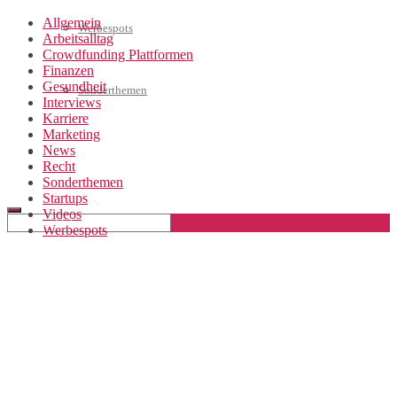
Allgemein
Werbespots
Arbeitsalltag
Crowdfunding Plattformen
Finanzen
Gesundheit
Sonderthemen
Interviews
Karriere
Marketing
News
Geschäftskonto eröffnen
Recht
Sonderthemen
Startups
Videos
Werbespots