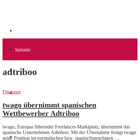
Startseite
adtriboo
Allgemein
Finanzen
Startups
twago übernimmt spanischen
Wettbewerber Adtriboo
News
twago, Europas führender Freelancer-Marktplatz, übernimmt das
spanische Unternehmen Adtriboo. Mit der Übernahme festigt twago
Finanzen
seine Position im europäischen bzw. spanischsprachigen …