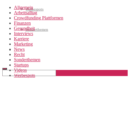
Allgemein
Werbespots
Arbeitsalltag
Crowdfunding Plattformen
Finanzen
Gesundheit
Sonderthemen
Interviews
Karriere
Marketing
News
Geschäftskonto eröffnen
Recht
Sonderthemen
Startups
Videos
Werbespots