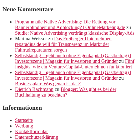
Neue Kommentare
Programmatic Native Advertising: Die Rettung vor
Bannerblindheit und Adblocking? | OnlineMarketing.de
zu
Studie: Native Advertising verdrängt klassische Display-Ads
Martina Weisser
zu
Das Freiberger Unternehmen
reparadius.de will für Transparenz im Markt der
Fahrradreparaturen sorgen
Selbstständig – geht auch ohne Eigenkapital (Gastbeitrag) |
Investorszene | Magazin für Investoren und Gründer
zu
Fünf
Insights, wie ein Venture-Capital-Unternehmen funktioniert
Selbstständig – geht auch ohne Eigenkapital (Gastbeitrag) |
Investorszene | Magazin für Investoren und Gründer
zu
Businessplan: Was genau ist das?
Dietrich Bachmann
zu
Blogger: Was gibt es bei der
Buchhaltung zu beachten?
Informationen
Startseite
Werbung
Kontaktformular
Datenschutzerklärung