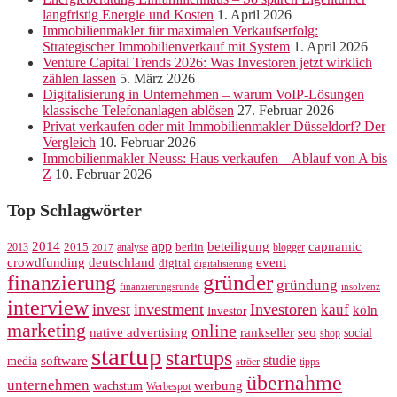
langfristig Energie und Kosten
1. April 2026
Immobilienmakler für maximalen Verkaufserfolg:
Strategischer Immobilienverkauf mit System
1. April 2026
Venture Capital Trends 2026: Was Investoren jetzt wirklich
zählen lassen
5. März 2026
Digitalisierung in Unternehmen – warum VoIP-Lösungen
klassische Telefonanlagen ablösen
27. Februar 2026
Privat verkaufen oder mit Immobilienmakler Düsseldorf? Der
Vergleich
10. Februar 2026
Immobilienmakler Neuss: Haus verkaufen – Ablauf von A bis
Z
10. Februar 2026
Top Schlagwörter
app
2014
beteiligung
capnamic
2013
2015
analyse
berlin
blogger
2017
crowdfunding
deutschland
event
digital
digitalisierung
gründer
finanzierung
gründung
finanzierungsrunde
insolvenz
interview
invest
investment
Investoren
kauf
köln
Investor
marketing
online
rankseller
native advertising
seo
social
shop
startup
startups
studie
software
media
ströer
tipps
übernahme
unternehmen
werbung
wachstum
Werbespot