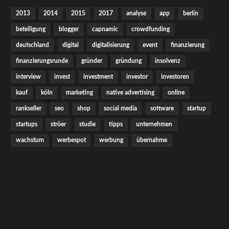
2013
2014
2015
2017
analyse
app
berlin
beteiligung
blogger
capnamic
crowdfunding
deutschland
digital
digitalisierung
event
finanzierung
finanzierungsrunde
gründer
gründung
insolvenz
interview
invest
investment
investor
investoren
kauf
köln
marketing
native advertising
online
rankseller
seo
shop
social media
software
startup
startups
ströer
studie
tipps
unternehmen
wachstum
werbespot
werbung
übernahme