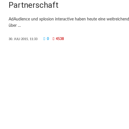
Partnerschaft
AdAudience und xplosion interactive haben heute eine weitreichende 
über …
0
4538
30. JULI 2015, 11:33