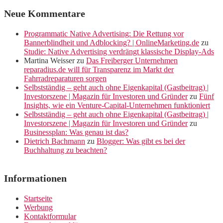
Neue Kommentare
Programmatic Native Advertising: Die Rettung vor
Bannerblindheit und Adblocking? | OnlineMarketing.de
zu
Studie: Native Advertising verdrängt klassische Display-Ads
Martina Weisser
zu
Das Freiberger Unternehmen
reparadius.de will für Transparenz im Markt der
Fahrradreparaturen sorgen
Selbstständig – geht auch ohne Eigenkapital (Gastbeitrag) |
Investorszene | Magazin für Investoren und Gründer
zu
Fünf
Insights, wie ein Venture-Capital-Unternehmen funktioniert
Selbstständig – geht auch ohne Eigenkapital (Gastbeitrag) |
Investorszene | Magazin für Investoren und Gründer
zu
Businessplan: Was genau ist das?
Dietrich Bachmann
zu
Blogger: Was gibt es bei der
Buchhaltung zu beachten?
Informationen
Startseite
Werbung
Kontaktformular