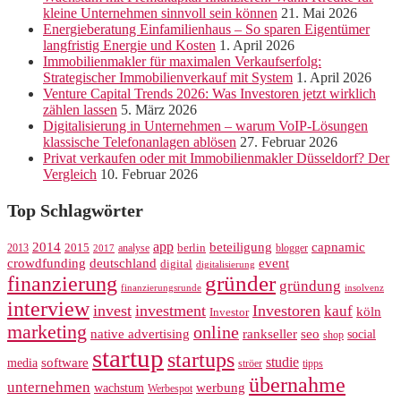
kleine Unternehmen sinnvoll sein können
21. Mai 2026
Energieberatung Einfamilienhaus – So sparen Eigentümer
langfristig Energie und Kosten
1. April 2026
Immobilienmakler für maximalen Verkaufserfolg:
Strategischer Immobilienverkauf mit System
1. April 2026
Venture Capital Trends 2026: Was Investoren jetzt wirklich
zählen lassen
5. März 2026
Digitalisierung in Unternehmen – warum VoIP-Lösungen
klassische Telefonanlagen ablösen
27. Februar 2026
Privat verkaufen oder mit Immobilienmakler Düsseldorf? Der
Vergleich
10. Februar 2026
Top Schlagwörter
app
2014
beteiligung
capnamic
2013
2015
analyse
berlin
blogger
2017
crowdfunding
deutschland
event
digital
digitalisierung
gründer
finanzierung
gründung
finanzierungsrunde
insolvenz
interview
invest
investment
Investoren
kauf
köln
Investor
marketing
online
rankseller
native advertising
seo
social
shop
startup
startups
studie
software
media
ströer
tipps
übernahme
unternehmen
werbung
wachstum
Werbespot