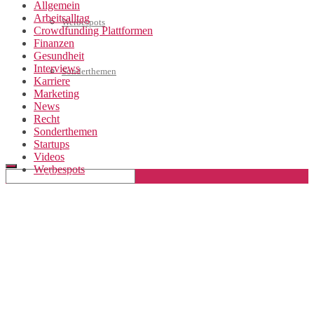
Allgemein
Arbeitsalltag
Werbespots
Crowdfunding Plattformen
Finanzen
Gesundheit
Interviews
Sonderthemen
Karriere
Marketing
News
Recht
Geschäftskonto eröffnen
Sonderthemen
Startups
Videos
Werbespots