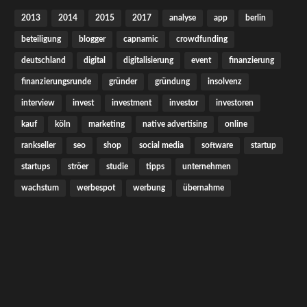
2013
2014
2015
2017
analyse
app
berlin
beteiligung
blogger
capnamic
crowdfunding
deutschland
digital
digitalisierung
event
finanzierung
finanzierungsrunde
gründer
gründung
insolvenz
interview
invest
investment
investor
investoren
kauf
köln
marketing
native advertising
online
rankseller
seo
shop
social media
software
startup
startups
ströer
studie
tipps
unternehmen
wachstum
werbespot
werbung
übernahme