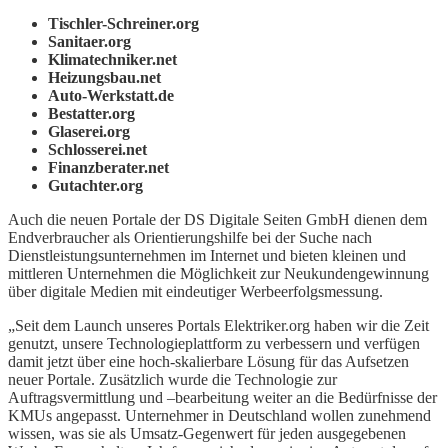
Auch die neuen Portale der DS Digitale Seiten GmbH dienen dem
Endverbraucher als Orientierungshilfe bei der Suche nach
Dienstleistungsunternehmen im Internet und bieten kleinen und
mittleren Unternehmen die Möglichkeit zur Neukundengewinnung
über digitale Medien mit eindeutiger Werbeerfolgsmessung.
„Seit dem Launch unseres Portals Elektriker.org haben wir die Zeit
genutzt, unsere Technologieplattform zu verbessern und verfügen
damit jetzt über eine hoch-skalierbare Lösung für das Aufsetzen
neuer Portale. Zusätzlich wurde die Technologie zur
Auftragsvermittlung und –bearbeitung weiter an die Bedürfnisse der
KMUs angepasst. Unternehmer in Deutschland wollen zunehmend
wissen, was sie als Umsatz-Gegenwert für jeden ausgegebenen
Werbe-Euro erhalten. Ich freue mich, dass wir eine Antwort darauf
haben.“, so Waldemar Zeiler, Geschäftsführer der DS Digitale
Seiten GmbH.
Digitale Seiten
DS
Neue Portale
Previous Article
Weitere erfolgreiche Finanzierungsrunde für
Justbook
Next Article
Tomorrow Focus übernimmt jetzt netmoms für
2,5 Millionen Euro