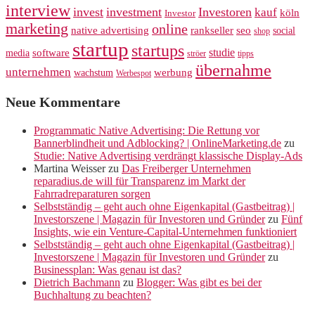
Bannerblindheit und Adblocking? | OnlineMarketing.de
zu
Studie: Native Advertising verdrängt klassische Display-Ads
Martina Weisser
zu
Das Freiberger Unternehmen
reparadius.de will für Transparenz im Markt der
Fahrradreparaturen sorgen
Selbstständig – geht auch ohne Eigenkapital (Gastbeitrag) |
Investorszene | Magazin für Investoren und Gründer
zu
Fünf
Insights, wie ein Venture-Capital-Unternehmen funktioniert
Selbstständig – geht auch ohne Eigenkapital (Gastbeitrag) |
Investorszene | Magazin für Investoren und Gründer
zu
Businessplan: Was genau ist das?
Dietrich Bachmann
zu
Blogger: Was gibt es bei der
Buchhaltung zu beachten?
Informationen
Startseite
Werbung
Kontaktformular
Datenschutzerklärung
Impressum
Startupbrett & SEO Freelancer
SEO Agentur Stuttgart