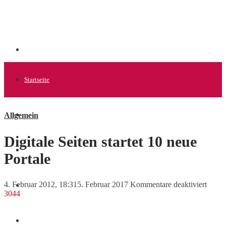
Startseite
Allgemein
Allgemein
Digitale Seiten startet 10 neue
Startups
Portale
für
4. Februar 2012, 18:31
5. Februar 2017
Kommentare deaktiviert
News
Digita
3044
Seiten
startet
10
Finanzen