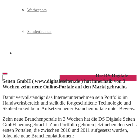
Werbespots
Die DS Digitale Seiten GmbH ( www.digitaleseiten.de ) hat
innerhalb von 3 Wochen zehn neue Online-Portale auf den
Markt gebracht.
Sonderthemen
Damit vervollständigt das Internetunternehmen sein Portfolio im
Handwerksbereich und stellt die fortgeschrittene Technologie und
Skalierbarkeit beim Aufsetzen neuer Branchenportale unter Beweis.
Geschäftskonto eröffnen
Zehn neue Branchenportale in 3 Wochen hat die DS Digitale Seiten
GmbH herausgebracht. Zum Portfolio gehören jetzt neben den sechs
ersten Portalen, die zwischen 2010 und 2011 aufgesetzt wurden,
folgende neue Branchenplattformen:
Tischler-Schreiner.org
Sanitaer.org
Klimatechniker.net
Heizungsbau.net
Auto-Werkstatt.de
Bestatter.org
Glaserei.org
Schlosserei.net
Finanzberater.net
Gutachter.org