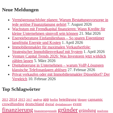
Immobilienmakler für maximalen Verkaufserfolg:
Strategischer Immobilienverkauf mit System
1. April 2026
Venture Capital Trends 2026: Was Investoren jetzt wirklich
zählen lassen
5. März 2026
Digitalisierung in Unternehmen – warum VoIP-Lösungen
klassische Telefonanlagen ablösen
27. Februar 2026
Privat verkaufen oder mit Immobilienmakler Düsseldorf? Der
Vergleich
10. Februar 2026
Top Schlagwörter
app
2014
beteiligung
capnamic
2013
2015
analyse
berlin
blogger
2017
crowdfunding
deutschland
event
digital
digitalisierung
gründer
finanzierung
gründung
finanzierungsrunde
insolvenz
interview
invest
investment
Investoren
kauf
köln
Investor
marketing
online
rankseller
native advertising
seo
social
shop
startup
startups
studie
software
media
ströer
tipps
übernahme
unternehmen
werbung
wachstum
Werbespot
Neue Kommentare
Programmatic Native Advertising: Die Rettung vor